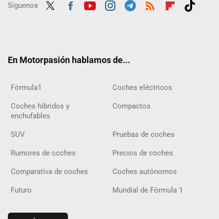
Síguenos
Twit
Fac
Yout
Inst
Tele
RSS
Flip
Tikt
ter
ebo
ube
agra
gra
boar
ok
ok
m
m
d
En Motorpasión hablamos de...
Fórmula1
Coches eléctricos
Coches híbridos y
Compactos
enchufables
SUV
Pruebas de coches
Rumores de coches
Precios de coches
Comparativa de coches
Coches autónomos
Futuro
Mundial de Fórmula 1