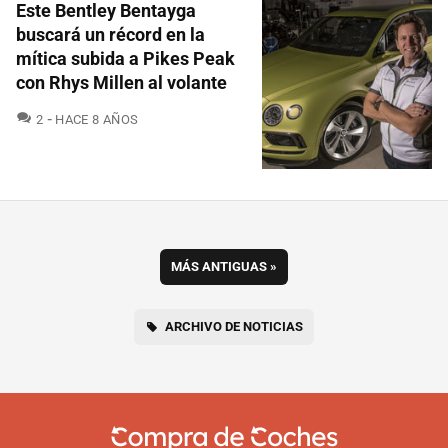
Este Bentley Bentayga
buscará un récord en la
mítica subida a Pikes Peak
con Rhys Millen al volante
COMENTARIOS
2
HACE 8 AÑOS
MÁS ANTIGUAS
»
ARCHIVO DE NOTICIAS