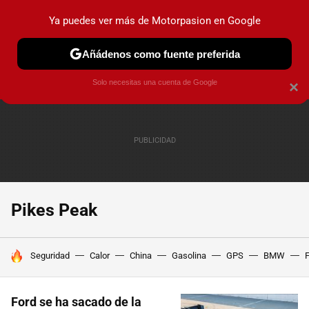
Ya puedes ver más de Motorpasion en Google
PRUEBAS
COCHES ELÉCTRICOS
OBSERVATORIO
F1
Añádenos como fuente preferida
Solo necesitas una cuenta de Google
×
Pikes Peak
HOY SE HABLA DE
Seguridad
Calor
China
Gasolina
GPS
BMW
F
Ford se ha sacado de la