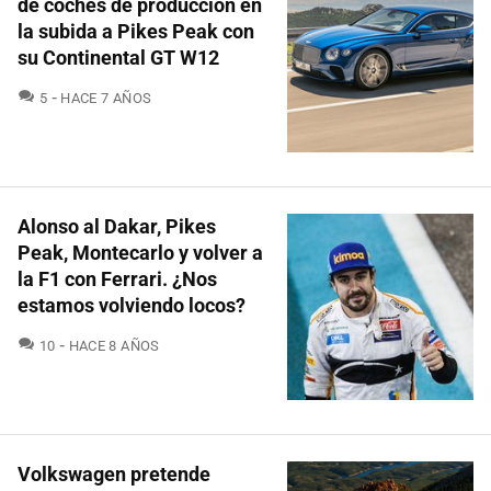
de coches de producción en
la subida a Pikes Peak con
su Continental GT W12
COMENTARIOS
5
HACE 7 AÑOS
Alonso al Dakar, Pikes
Peak, Montecarlo y volver a
la F1 con Ferrari. ¿Nos
estamos volviendo locos?
COMENTARIOS
10
HACE 8 AÑOS
Volkswagen pretende