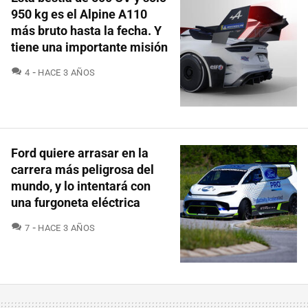
950 kg es el Alpine A110
más bruto hasta la fecha. Y
tiene una importante misión
COMENTARIOS
4
HACE 3 AÑOS
Ford quiere arrasar en la
carrera más peligrosa del
mundo, y lo intentará con
una furgoneta eléctrica
COMENTARIOS
7
HACE 3 AÑOS