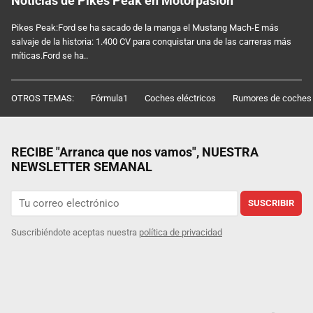
Noticias de Pikes Peak en Motorpasión
Pikes Peak:Ford se ha sacado de la manga el Mustang Mach-E más
salvaje de la historia: 1.400 CV para conquistar una de las carreras más
míticas.Ford se ha..
OTROS TEMAS:
Fórmula1
Coches eléctricos
Rumores de coches
RECIBE "Arranca que nos vamos", NUESTRA
NEWSLETTER SEMANAL
SUSCRIBIR
Suscribiéndote aceptas nuestra
política de privacidad