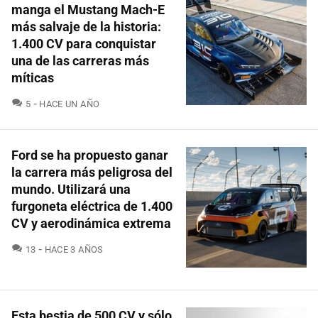
manga el Mustang Mach-E
más salvaje de la historia:
1.400 CV para conquistar
una de las carreras más
míticas
COMENTARIOS
5
HACE UN AÑO
Ford se ha propuesto ganar
la carrera más peligrosa del
mundo. Utilizará una
furgoneta eléctrica de 1.400
CV y aerodinámica extrema
COMENTARIOS
13
HACE 3 AÑOS
Esta bestia de 500 CV y sólo