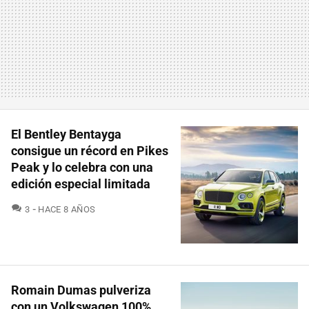
El Bentley Bentayga
consigue un récord en Pikes
Peak y lo celebra con una
edición especial limitada
COMENTARIOS
3
HACE 8 AÑOS
Romain Dumas pulveriza
con un Volkswagen 100%