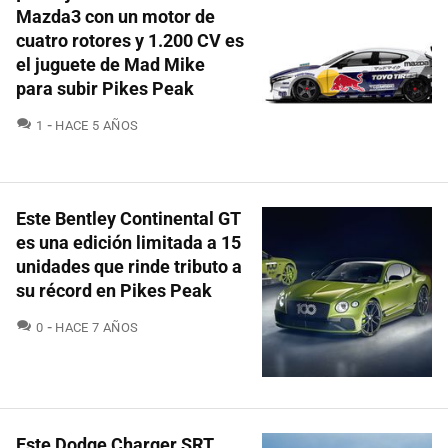
Mazda3 con un motor de
cuatro rotores y 1.200 CV es
el juguete de Mad Mike
para subir Pikes Peak
COMENTARIOS
1
HACE 5 AÑOS
Este Bentley Continental GT
es una edición limitada a 15
unidades que rinde tributo a
su récord en Pikes Peak
COMENTARIOS
0
HACE 7 AÑOS
Este Dodge Charger SRT