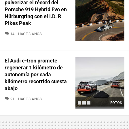
pulverizar el récord del
Porsche 919 Hybrid Evo en
Nürburgring con el I.D. R
Pikes Peak
COMENTARIOS
14
HACE 8 AÑOS
El Audi e-tron promete
regenerar 1 kilómetro de
autonomía por cada
kilómetro recorrido cuesta
abajo
COMENTARIOS
21
HACE 8 AÑOS
FOTOS