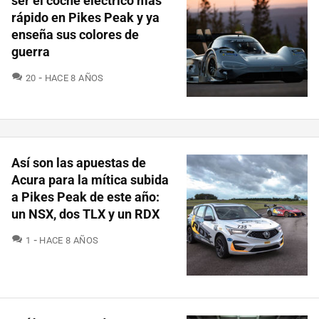
ser el coche eléctrico más
rápido en Pikes Peak y ya
enseña sus colores de
guerra
COMENTARIOS
20
HACE 8 AÑOS
Así son las apuestas de
Acura para la mítica subida
a Pikes Peak de este año:
un NSX, dos TLX y un RDX
COMENTARIOS
1
HACE 8 AÑOS