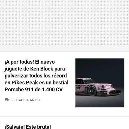
¡A por todas! El nuevo
juguete de Ken Block para
pulverizar todos los récord
en Pikes Peak es un bestial
Porsche 911 de 1.400 CV
COMENTARIOS
5
HACE 4 AÑOS
¡Salvaje! Este brutal