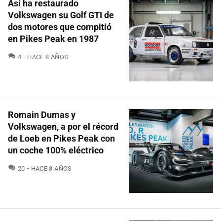
Así ha restaurado
Volkswagen su Golf GTI de
dos motores que compitió
en Pikes Peak en 1987
COMENTARIOS
4
HACE 8 AÑOS
Romain Dumas y
Volkswagen, a por el récord
de Loeb en Pikes Peak con
un coche 100% eléctrico
COMENTARIOS
20
HACE 8 AÑOS