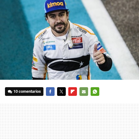
10 comentarios
FACEBOOK
TWITTER
FLIPBOARD
E-
WHATSAPP
MAIL