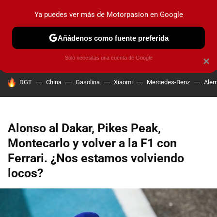
Ya puedes ver más de Motorpasion en Google
PRUEBAS
COCHES ELÉCTRICOS
OBSERVATORIO
F1
Añádenos como fuente preferida
Solo necesitas una cuenta de Google
×
HOY SE HABLA DE
DGT
China
Gasolina
Xiaomi
Mercedes-Benz
Alem
Alonso al Dakar, Pikes Peak,
Montecarlo y volver a la F1 con
Ferrari. ¿Nos estamos volviendo
locos?