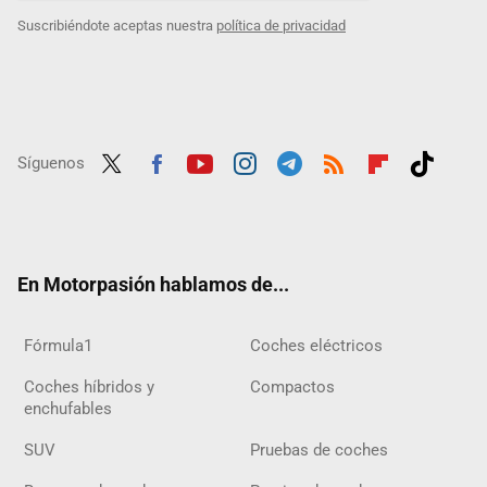
Suscribiéndote aceptas nuestra
política de privacidad
Síguenos
Twit
Fac
Yout
Inst
Tele
RSS
Flip
Tikt
ter
ebo
ube
agra
gra
boar
ok
ok
m
m
d
En Motorpasión hablamos de...
Fórmula1
Coches eléctricos
Coches híbridos y
Compactos
enchufables
SUV
Pruebas de coches