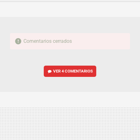
FACEBOOK
TWITTER
FLIPBOARD
E-
WHATSAPP
MAIL
Comentarios cerrados
VER
4 COMENTARIOS