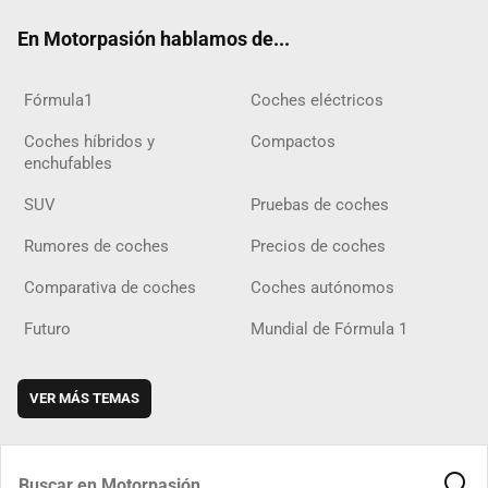
ok
m
m
d
En Motorpasión hablamos de...
Fórmula1
Coches eléctricos
Coches híbridos y
Compactos
enchufables
SUV
Pruebas de coches
Rumores de coches
Precios de coches
Comparativa de coches
Coches autónomos
Futuro
Mundial de Fórmula 1
VER MÁS TEMAS