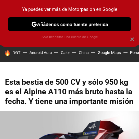
Ya puedes ver más de Motorpasion en Google
PRUEBAS
COCHES ELÉCTRICOS
OBSERVATORIO
F1
Añádenos como fuente preferida
Solo necesitas una cuenta de Google
×
HOY SE HABLA DE
DGT
Android Auto
Calor
China
Google Maps
Pors
Esta bestia de 500 CV y sólo 950 kg
es el Alpine A110 más bruto hasta la
fecha. Y tiene una importante misión