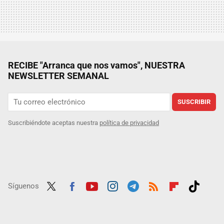
RECIBE "Arranca que nos vamos", NUESTRA
NEWSLETTER SEMANAL
SUSCRIBIR
Suscribiéndote aceptas nuestra
política de privacidad
Síguenos
Twit
Fac
Yout
Inst
Tele
RSS
Flip
Tikt
ter
ebo
ube
agra
gra
boar
ok