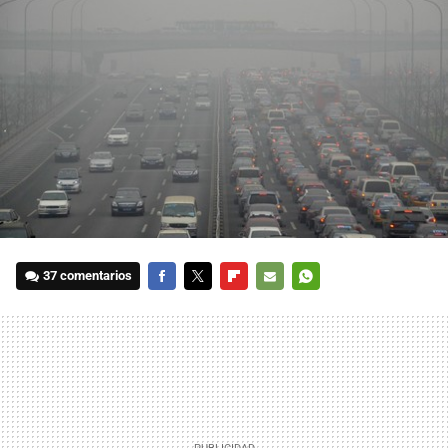
37 comentarios
FACEBOOK
TWITTER
FLIPBOARD
E-
WHATSAPP
MAIL