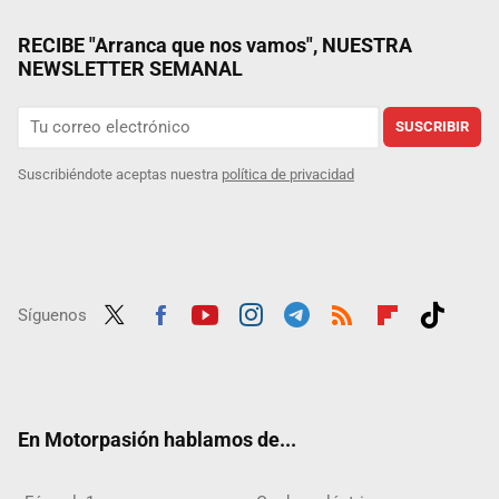
RECIBE "Arranca que nos vamos", NUESTRA
NEWSLETTER SEMANAL
SUSCRIBIR
Suscribiéndote aceptas nuestra
política de privacidad
Síguenos
Twit
Fac
Yout
Inst
Tele
RSS
Flip
Tikt
ter
ebo
ube
agra
gra
boar
ok
ok
m
m
d
En Motorpasión hablamos de...