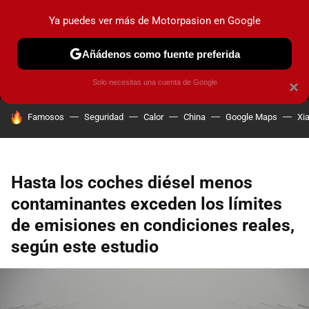
Ya puedes ver más de Motorpasion en Google
MENÚ
NUEVO
Añádenos como fuente preferida
PRUEBAS
COCHES ELÉCTRICOS
OBSERVATORIO
F1
Solo necesitas una cuenta de Google
×
HOY SE HABLA DE
Famosos
Seguridad
Calor
China
Google Maps
Xi
Hasta los coches diésel menos
contaminantes exceden los límites
de emisiones en condiciones reales,
según este estudio