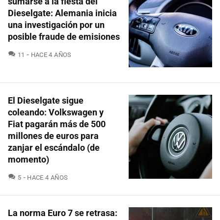
sumarse a la fiesta del
Dieselgate: Alemania inicia
una investigación por un
posible fraude de emisiones
COMENTARIOS
11
HACE 4 AÑOS
El Dieselgate sigue
coleando: Volkswagen y
Fiat pagarán más de 500
millones de euros para
zanjar el escándalo (de
momento)
COMENTARIOS
5
HACE 4 AÑOS
La norma Euro 7 se retrasa: