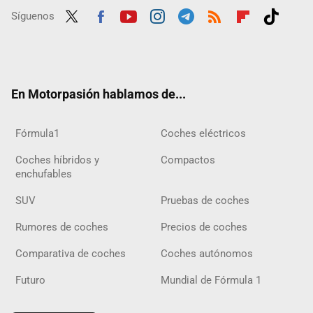
Síguenos
Twit
Fac
Yout
Inst
Tele
RSS
Flip
Tikt
ter
ebo
ube
agra
gra
boar
ok
ok
m
m
d
En Motorpasión hablamos de...
Fórmula1
Coches eléctricos
Coches híbridos y
Compactos
enchufables
SUV
Pruebas de coches
Rumores de coches
Precios de coches
Comparativa de coches
Coches autónomos
Futuro
Mundial de Fórmula 1