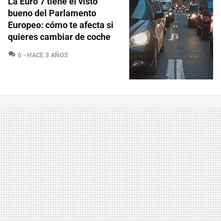
La Euro 7 tiene el visto
bueno del Parlamento
Europeo: cómo te afecta si
quieres cambiar de coche
COMENTARIOS
6
HACE 3 AÑOS