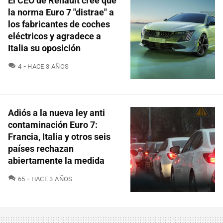
El CEO de Renault cree que
la norma Euro 7 "distrae" a
los fabricantes de coches
eléctricos y agradece a
Italia su oposición
COMENTARIOS
4
HACE 3 AÑOS
Adiós a la nueva ley anti
contaminación Euro 7:
Francia, Italia y otros seis
países rechazan
abiertamente la medida
COMENTARIOS
65
HACE 3 AÑOS