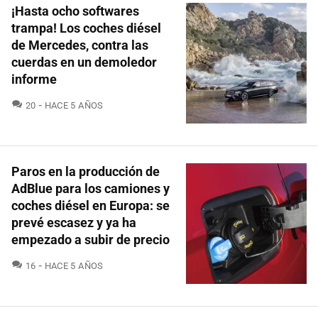
¡Hasta ocho softwares
trampa! Los coches diésel
de Mercedes, contra las
cuerdas en un demoledor
informe
COMENTARIOS
20
HACE 5 AÑOS
Paros en la producción de
AdBlue para los camiones y
coches diésel en Europa: se
prevé escasez y ya ha
empezado a subir de precio
COMENTARIOS
16
HACE 5 AÑOS