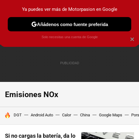
Ya puedes ver más de Motorpasion en Google
PRUEBAS
COCHES ELÉCTRICOS
OBSERVATORIO
F1
Añádenos como fuente preferida
Solo necesitas una cuenta de Google
×
Emisiones NOx
HOY SE HABLA DE
DGT
Android Auto
Calor
China
Google Maps
Por
Si no cargas la batería, da lo