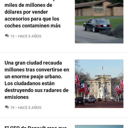
miles de millones de
dólares por vender
accesorios para que los
coches contaminen más
COMENTARIOS
13
HACE 3 AÑOS
Una gran ciudad recauda
millones tras convertirse en
un enorme peaje urbano.
Los ciudadanos están
destruyendo sus radares de
emisiones
COMENTARIOS
19
HACE 3 AÑOS