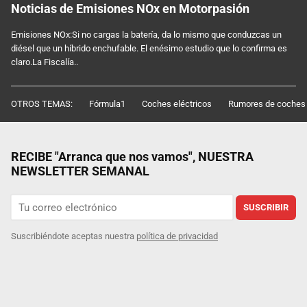
Noticias de Emisiones NOx en Motorpasión
Emisiones NOx:Si no cargas la batería, da lo mismo que conduzcas un
diésel que un híbrido enchufable. El enésimo estudio que lo confirma es
claro.La Fiscalía..
OTROS TEMAS:
Fórmula1
Coches eléctricos
Rumores de coches
RECIBE "Arranca que nos vamos", NUESTRA
NEWSLETTER SEMANAL
SUSCRIBIR
Suscribiéndote aceptas nuestra
política de privacidad