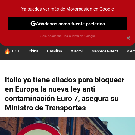
Ya puedes ver más de Motorpasion en Google
PRUEBAS
COCHES ELÉCTRICOS
OBSERVATORIO
F1
Añádenos como fuente preferida
Solo necesitas una cuenta de Google
×
HOY SE HABLA DE
DGT
China
Gasolina
Xiaomi
Mercedes-Benz
Alem
Italia ya tiene aliados para bloquear
en Europa la nueva ley anti
contaminación Euro 7, asegura su
Ministro de Transportes