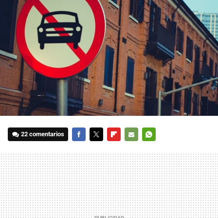
22 comentarios
FACEBOOK
TWITTER
FLIPBOARD
E-
WHATSAPP
MAIL