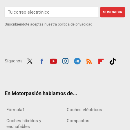
SUSCRIBIR
Suscribiéndote aceptas nuestra
política de privacidad
Síguenos
Twit
Fac
Yout
Inst
Tele
RSS
Flip
Tikt
ter
ebo
ube
agra
gra
boar
ok
ok
m
m
d
En Motorpasión hablamos de...
Fórmula1
Coches eléctricos
Coches híbridos y
Compactos
enchufables