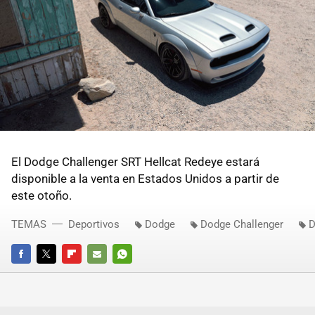
El Dodge Challenger SRT Hellcat Redeye estará
disponible a la venta en Estados Unidos a partir de
este otoño.
TEMAS
Deportivos
Dodge
Dodge Challenger
D
FACEBOOK
TWITTER
FLIPBOARD
E-
WHATSAPP
MAIL