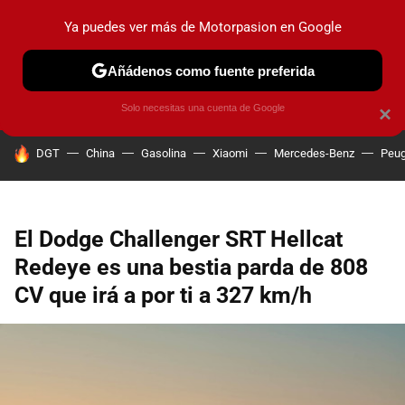
Ya puedes ver más de Motorpasion en Google
PRUEBAS
COCHES ELÉCTRICOS
OBSERVATORIO
F1
Añádenos como fuente preferida
Solo necesitas una cuenta de Google
×
HOY SE HABLA DE
DGT
China
Gasolina
Xiaomi
Mercedes-Benz
Peug
El Dodge Challenger SRT Hellcat
Redeye es una bestia parda de 808
CV que irá a por ti a 327 km/h