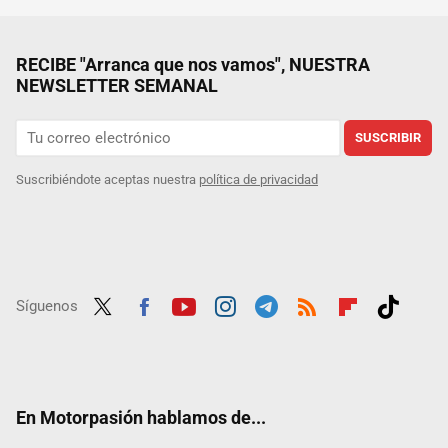
RECIBE "Arranca que nos vamos", NUESTRA
NEWSLETTER SEMANAL
SUSCRIBIR
Suscribiéndote aceptas nuestra
política de privacidad
Síguenos
Twit
Fac
Yout
Inst
Tele
RSS
Flip
Tikt
ter
ebo
ube
agra
gra
boar
ok
ok
m
m
d
En Motorpasión hablamos de...