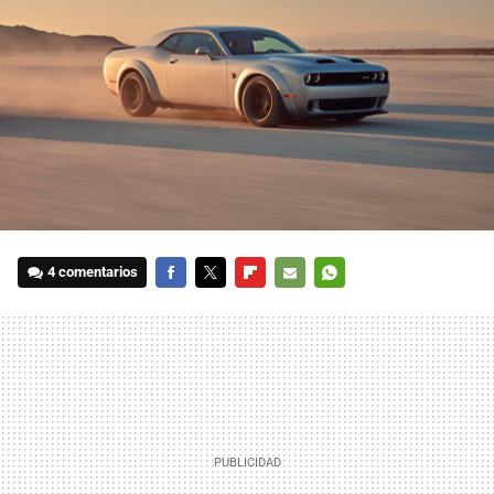
4 comentarios
FACEBOOK
TWITTER
FLIPBOARD
E-
WHATSAPP
MAIL