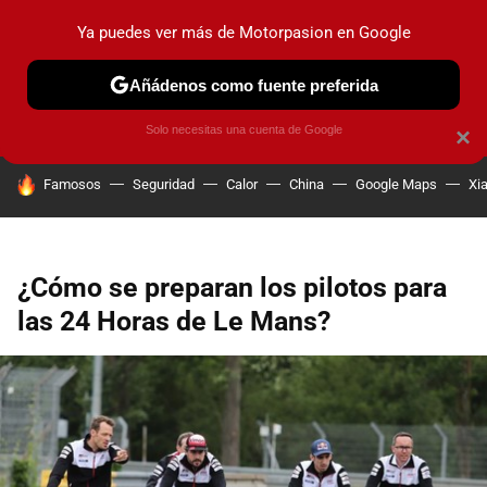
Ya puedes ver más de Motorpasion en Google
PRUEBAS
COCHES ELÉCTRICOS
OBSERVATORIO
F1
Añádenos como fuente preferida
Solo necesitas una cuenta de Google
×
HOY SE HABLA DE
Famosos
Seguridad
Calor
China
Google Maps
Xi
¿Cómo se preparan los pilotos para
las 24 Horas de Le Mans?