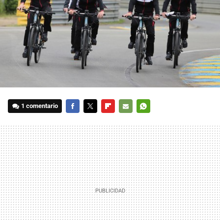
1 comentario
FACEBOOK
TWITTER
FLIPBOARD
E-
WHATSAPP
MAIL