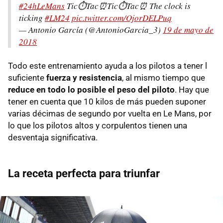
#24hLeMans
Tic⏱Tac⏰Tic⏱Tac⏰ The clock is
ticking
#LM24
pic.twitter.com/OjorDELPuq
— Antonio García (@AntonioGarcia_3)
19 de mayo de
2018
Todo este entrenamiento ayuda a los pilotos a tener l
suficiente
fuerza y resistencia
, al mismo tiempo que
reduce en todo lo posible el peso del piloto
. Hay que
tener en cuenta que 10 kilos de más pueden suponer
varias décimas de segundo por vuelta en Le Mans, por
lo que los pilotos altos y corpulentos tienen una
desventaja significativa.
La receta perfecta para triunfar