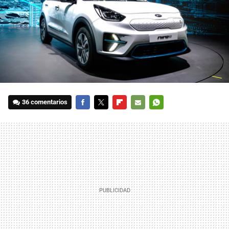
36 comentarios
FACEBOOK
TWITTER
FLIPBOARD
E-
WHATSAPP
MAIL