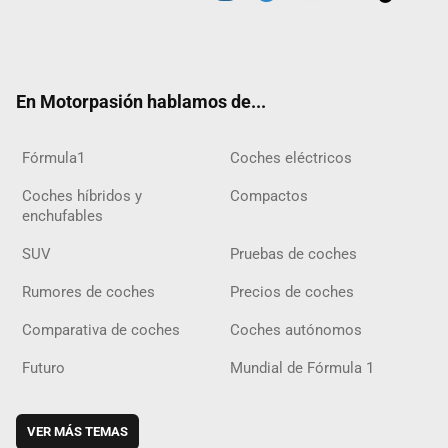
Twit
Fac
Yout
Inst
Tele
RSS
Flip
Tikt
ter
ebo
ube
agra
gra
boar
ok
ok
m
m
d
En Motorpasión hablamos de...
Fórmula1
Coches eléctricos
Coches híbridos y
Compactos
enchufables
SUV
Pruebas de coches
Rumores de coches
Precios de coches
Comparativa de coches
Coches autónomos
Futuro
Mundial de Fórmula 1
VER MÁS TEMAS