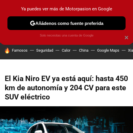
Ya puedes ver más de Motorpasion en Google
PRUEBAS
COCHES ELÉCTRICOS
OBSERVATORIO
F1
Añádenos como fuente preferida
Solo necesitas una cuenta de Google
×
HOY SE HABLA DE
Famosos
Seguridad
Calor
China
Google Maps
Xi
El Kia Niro EV ya está aquí: hasta 450
km de autonomía y 204 CV para este
SUV eléctrico