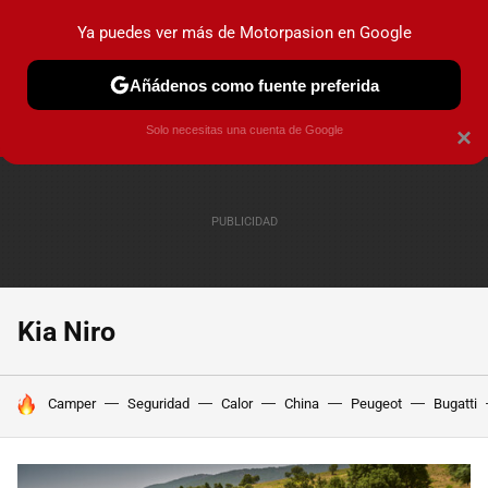
Ya puedes ver más de Motorpasion en Google
PRUEBAS
COCHES ELÉCTRICOS
OBSERVATORIO
F1
Añádenos como fuente preferida
Solo necesitas una cuenta de Google
×
Kia Niro
HOY SE HABLA DE
Camper
Seguridad
Calor
China
Peugeot
Bugatti