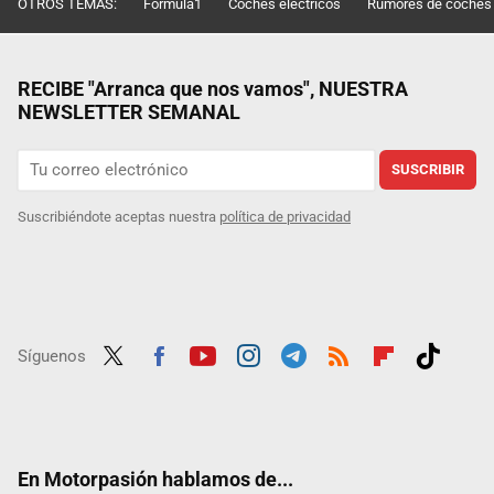
OTROS TEMAS:
Fórmula1
Coches eléctricos
Rumores de coches
RECIBE "Arranca que nos vamos", NUESTRA
NEWSLETTER SEMANAL
SUSCRIBIR
Suscribiéndote aceptas nuestra
política de privacidad
Síguenos
Twit
Fac
Yout
Inst
Tele
RSS
Flip
Tikt
ter
ebo
ube
agra
gra
boar
ok
ok
m
m
d
En Motorpasión hablamos de...