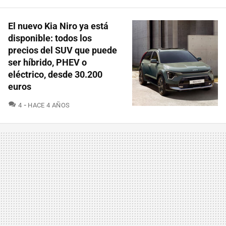
El nuevo Kia Niro ya está
disponible: todos los
precios del SUV que puede
ser híbrido, PHEV o
eléctrico, desde 30.200
euros
COMENTARIOS
4
HACE 4 AÑOS