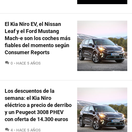
El Kia Niro EV, el Nissan
Leaf y el Ford Mustang
Mach-e son los coches más
fiables del momento según
Consumer Reports
COMENTARIOS
0
HACE 5 AÑOS
Los descuentos de la
semana: el Kia Niro
eléctrico a precio de derribo
y un Peugeot 3008 PHEV
con oferta de 14.300 euros
COMENTARIOS
4
HACE 5 AÑOS