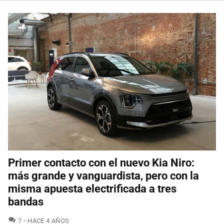
Primer contacto con el nuevo Kia Niro:
más grande y vanguardista, pero con la
misma apuesta electrificada a tres
bandas
COMENTARIOS
7
HACE 4 AÑOS