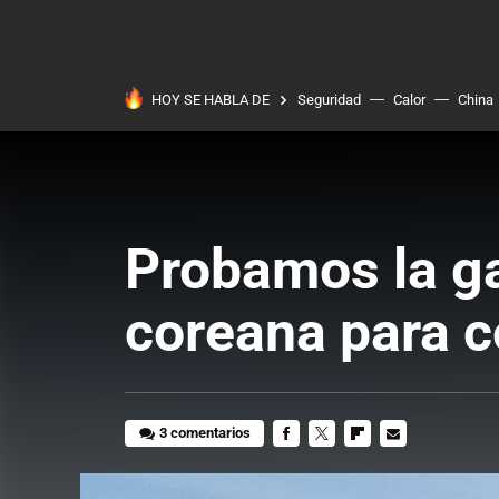
HOY SE HABLA DE
Seguridad
Calor
China
Probamos la ga
coreana para c
3 comentarios
FACEBOOK
TWITTER
FLIPBOARD
E-
MAIL