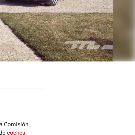
la Comisión
 de
coches