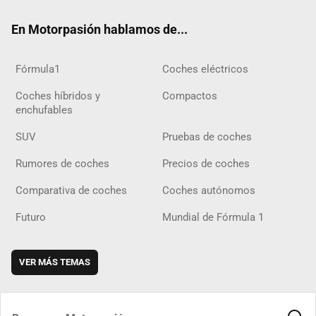
ok
m
m
d
En Motorpasión hablamos de...
Fórmula1
Coches eléctricos
Coches híbridos y
Compactos
enchufables
SUV
Pruebas de coches
Rumores de coches
Precios de coches
Comparativa de coches
Coches autónomos
Futuro
Mundial de Fórmula 1
VER MÁS TEMAS