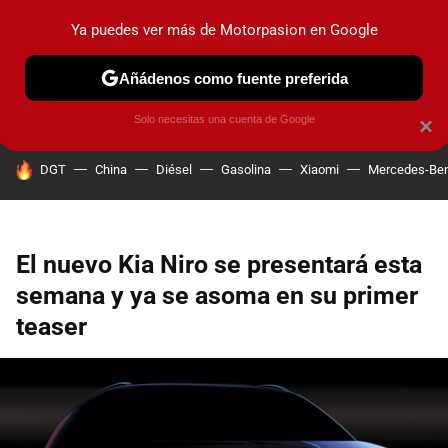
Ya puedes ver más de Motorpasion en Google
PRUEBAS
COCHES ELÉCTRICOS
OBSERVATORIO
F1
Añádenos como fuente preferida
Solo necesitas una cuenta de Google
×
HOY SE HABLA DE
DGT
China
Diésel
Gasolina
Xiaomi
Mercedes-Be
El nuevo Kia Niro se presentará esta
semana y ya se asoma en su primer
teaser