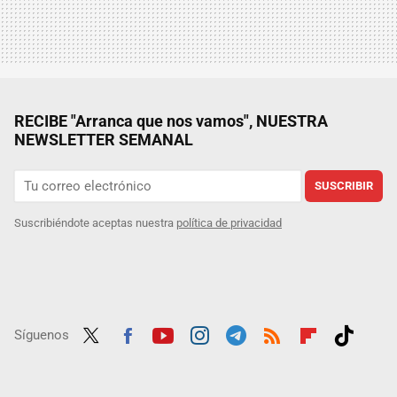
RECIBE "Arranca que nos vamos", NUESTRA
NEWSLETTER SEMANAL
SUSCRIBIR
Suscribiéndote aceptas nuestra
política de privacidad
Síguenos
Twit
Fac
Yout
Inst
Tele
RSS
Flip
Tikt
ter
ebo
ube
agra
gra
boar
ok