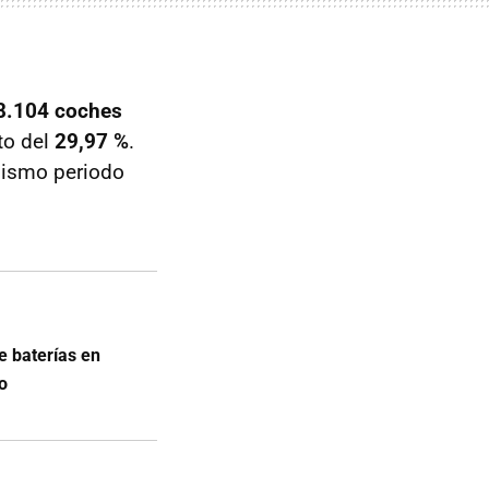
8.104 coches
to del
29,97 %
.
mismo periodo
de baterías en
co