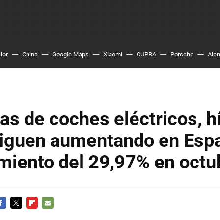
lor
China
Google Maps
Xiaomi
CUPRA
Porsche
Ale
as de coches eléctricos, h
siguen aumentando en Espa
miento del 29,97% en octu
ACEBOOK
TWITTER
FLIPBOARD
E-