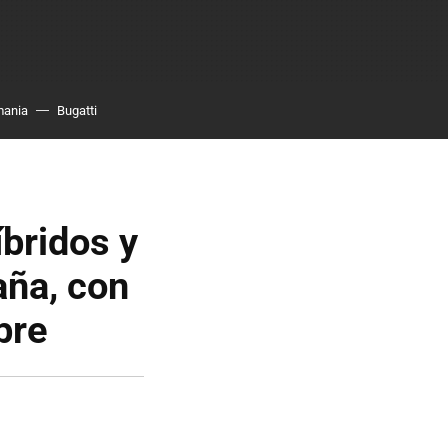
mania
Bugatti
íbridos y
ña, con
bre