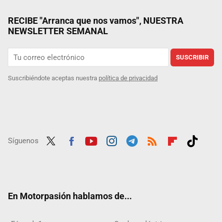
RECIBE "Arranca que nos vamos", NUESTRA
NEWSLETTER SEMANAL
SUSCRIBIR
Suscribiéndote aceptas nuestra
política de privacidad
Síguenos
Twit
Fac
Yout
Inst
Tele
RSS
Flip
Tikt
ter
ebo
ube
agra
gra
boar
ok
ok
m
m
d
En Motorpasión hablamos de...