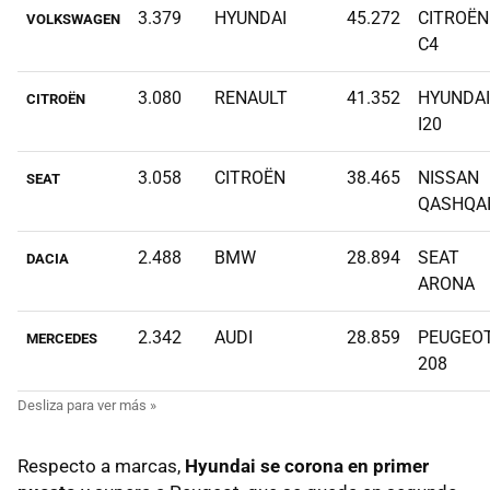
3.379
HYUNDAI
45.272
CITROËN
VOLKSWAGEN
C4
3.080
RENAULT
41.352
HYUNDAI
CITROËN
I20
3.058
CITROËN
38.465
NISSAN
SEAT
QASHQA
2.488
BMW
28.894
SEAT
DACIA
ARONA
2.342
AUDI
28.859
PEUGEO
MERCEDES
208
Respecto a marcas,
Hyundai se corona en primer