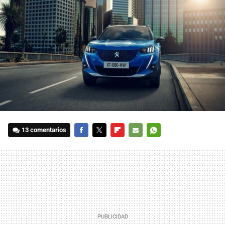
13 comentarios
FACEBOOK
TWITTER
FLIPBOARD
E-
WHATSAPP
MAIL