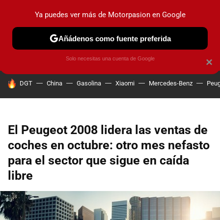
Ya puedes ver más de Motorpasion en Google
PRUEBAS
COCHES ELÉCTRICOS
OBSERVATORIO
F1
Añádenos como fuente preferida
Solo necesitas una cuenta de Google
×
HOY SE HABLA DE
DGT
China
Gasolina
Xiaomi
Mercedes-Benz
Peug
El Peugeot 2008 lidera las ventas de
coches en octubre: otro mes nefasto
para el sector que sigue en caída
libre