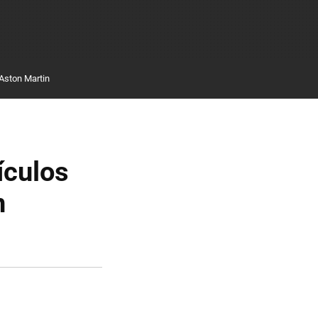
Aston Martin
ículos
n