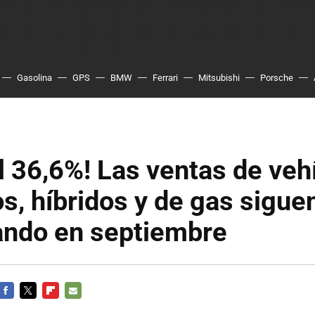
Gasolina
GPS
BMW
Ferrari
Mitsubishi
Porsche
l 36,6%! Las ventas de veh
os, híbridos y de gas sigue
ndo en septiembre
FACEBOOK
TWITTER
FLIPBOARD
E-