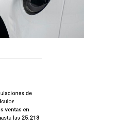
culaciones de
hículos
s ventas en
hasta las
25.213