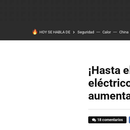
HOY SE HABLA DE
Seguridad
Calor
China
¡Hasta e
eléctric
aumenta
18 comentarios