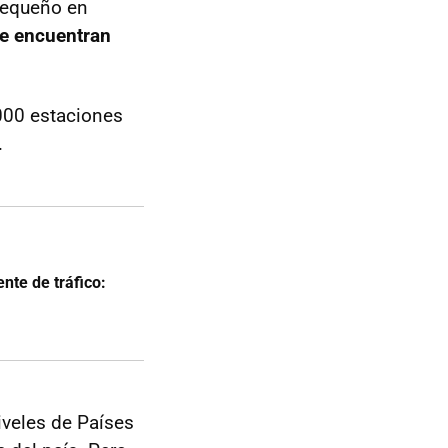
pequeño en
se encuentran
000 estaciones
.
nte de tráfico:
veles de Países