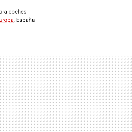
para coches
Europa
,
España