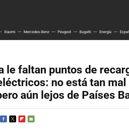
Xiaomi
Mercedes-Benz
Peugeot
Bugatti
Energía
Espa
 le faltan puntos de recar
léctricos: no está tan ma
pero aún lejos de Países B
FACEBOOK
TWITTER
FLIPBOARD
E-