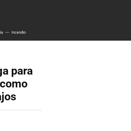
ña
Incendio
ga para
l como
ajos