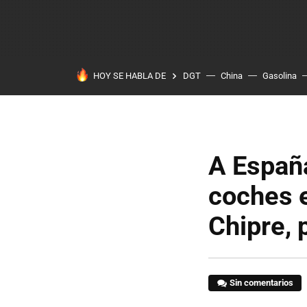
HOY SE HABLA DE
DGT
China
Gasolina
A España
coches e
Chipre, 
Sin comentarios