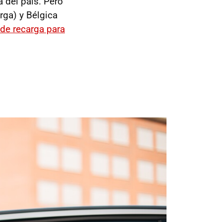
 del país. Pero
rga) y Bélgica
de recarga para
o