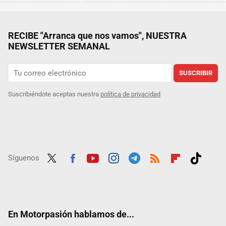
RECIBE "Arranca que nos vamos", NUESTRA
NEWSLETTER SEMANAL
SUSCRIBIR
Suscribiéndote aceptas nuestra
política de privacidad
Síguenos
Twit
Fac
Yout
Inst
Tele
RSS
Flip
Tikt
ter
ebo
ube
agra
gra
boar
ok
ok
m
m
d
En Motorpasión hablamos de...