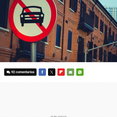
92 comentarios
FACEBOOK
TWITTER
FLIPBOARD
E-
WHATSAPP
MAIL