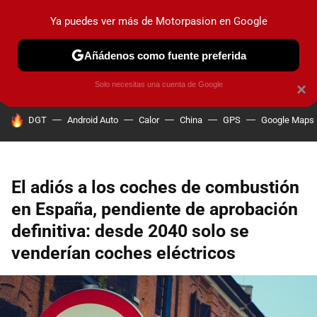
Ya puedes ver más de Motorpasion en Google
PRUEBAS
COCHES ELÉCTRICOS
OBSERVATORIO
F1
Añádenos como fuente preferida
Solo necesitas una cuenta de Google
×
HOY SE HABLA DE
DGT
Android Auto
Calor
China
GPS
Google Maps
El adiós a los coches de combustión
en España, pendiente de aprobación
definitiva: desde 2040 solo se
venderían coches eléctricos