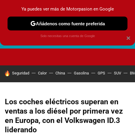
Ya puedes ver más de Motorpasion en Google
Añádenos como fuente preferida
Solo necesitas una cuenta de Google
×
FUTURO URBANO
EN MOVIMIENTO
ENERGÍA
SEGURI
HOY SE HABLA DE
Seguridad
Calor
China
Gasolina
GPS
SUV
B
Los coches eléctricos superan en
ventas a los diésel por primera vez
en Europa, con el Volkswagen ID.3
liderando