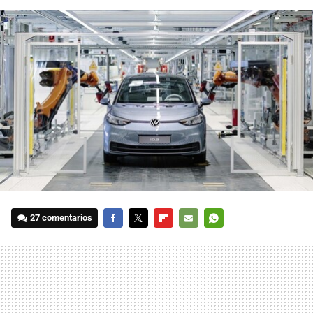
27 comentarios
FACEBOOK
TWITTER
FLIPBOARD
E-
WHATSAPP
MAIL