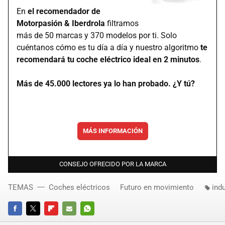
En
el recomendador de
Motorpasión & Iberdrola
filtramos
más de 50 marcas y 370 modelos por ti. Solo
cuéntanos cómo es tu día a día y nuestro algoritmo
te
recomendará tu coche eléctrico ideal en 2 minutos
.
Más de 45.000 lectores ya lo han probado. ¿Y tú?
MÁS INFORMACIÓN
CONSEJO OFRECIDO POR LA MARCA
TEMAS
Coches eléctricos
Futuro en movimiento
indu
FACEBOOK
TWITTER
FLIPBOARD
E-
WHATSAPP