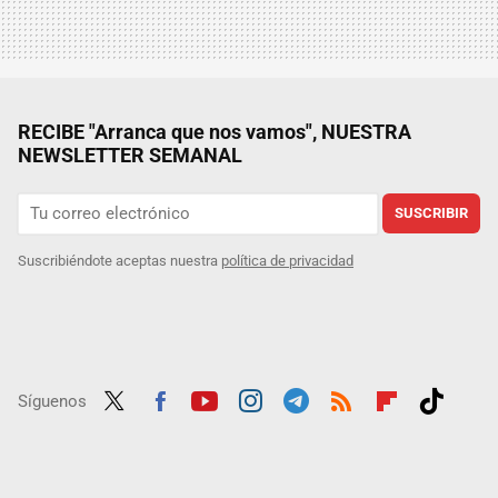
RECIBE "Arranca que nos vamos", NUESTRA
NEWSLETTER SEMANAL
SUSCRIBIR
Suscribiéndote aceptas nuestra
política de privacidad
Síguenos
Twit
Fac
Yout
Inst
Tele
RSS
Flip
Tikt
ter
ebo
ube
agra
gra
boar
ok