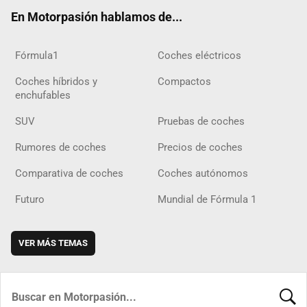
ok
m
m
d
En Motorpasión hablamos de...
Fórmula1
Coches eléctricos
Coches híbridos y
Compactos
enchufables
SUV
Pruebas de coches
Rumores de coches
Precios de coches
Comparativa de coches
Coches autónomos
Futuro
Mundial de Fórmula 1
VER MÁS TEMAS