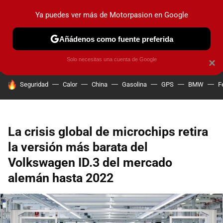
Ya puedes ver más de Motorpasion en Google
PRUEBAS
COCHES ELÉCTRICOS
OBSERVATORIO
F1
Añádenos como fuente preferida
Solo necesitas una cuenta de Google
×
HOY SE HABLA DE
Seguridad
Calor
China
Gasolina
GPS
BMW
F
La crisis global de microchips retira
la versión más barata del
Volkswagen ID.3 del mercado
alemán hasta 2022