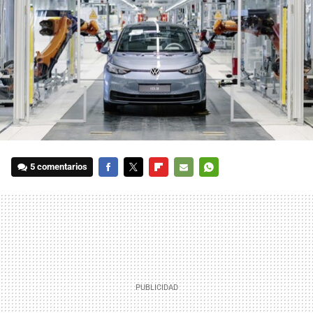
5 comentarios
FACEBOOK
TWITTER
FLIPBOARD
E-
WHATSAPP
MAIL