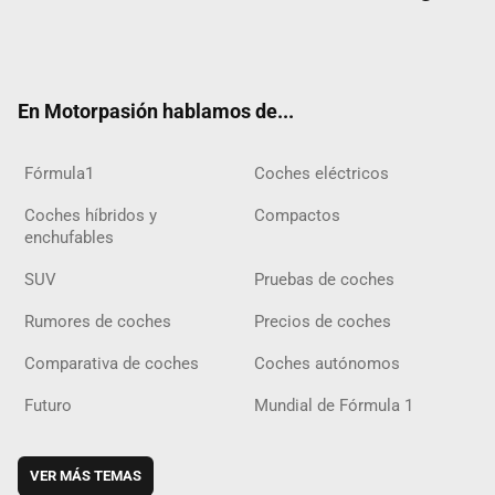
Twit
Fac
Yout
Inst
Tele
RSS
Flip
Tikt
ter
ebo
ube
agra
gra
boar
ok
ok
m
m
d
En Motorpasión hablamos de...
Fórmula1
Coches eléctricos
Coches híbridos y
Compactos
enchufables
SUV
Pruebas de coches
Rumores de coches
Precios de coches
Comparativa de coches
Coches autónomos
Futuro
Mundial de Fórmula 1
VER MÁS TEMAS