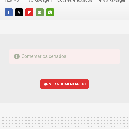
TEMAS
Volkswagen
Coches eléctricos
Volkswagen I
FACEBOOK
TWITTER
FLIPBOARD
E-
WHATSAPP
MAIL
Comentarios cerrados
VER
5 COMENTARIOS