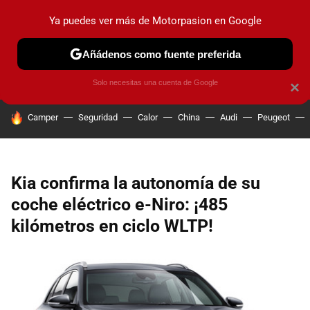
Ya puedes ver más de Motorpasion en Google
PRUEBAS
COCHES ELÉCTRICOS
OBSERVATORIO
F1
Añádenos como fuente preferida
Solo necesitas una cuenta de Google
×
HOY SE HABLA DE
Camper
Seguridad
Calor
China
Audi
Peugeot
Kia confirma la autonomía de su
coche eléctrico e-Niro: ¡485
kilómetros en ciclo WLTP!