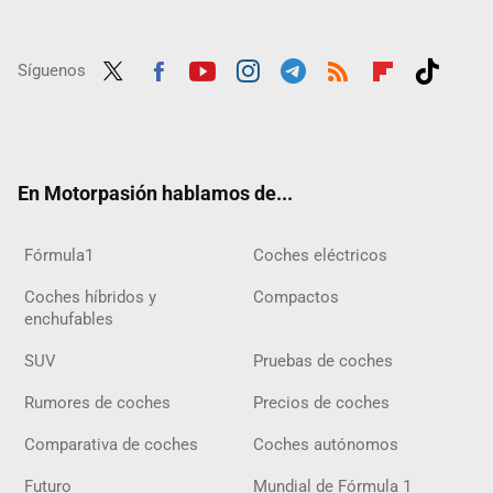
Síguenos
Twit
Fac
Yout
Inst
Tele
RSS
Flip
Tikt
ter
ebo
ube
agra
gra
boar
ok
ok
m
m
d
En Motorpasión hablamos de...
Fórmula1
Coches eléctricos
Coches híbridos y
Compactos
enchufables
SUV
Pruebas de coches
Rumores de coches
Precios de coches
Comparativa de coches
Coches autónomos
Futuro
Mundial de Fórmula 1