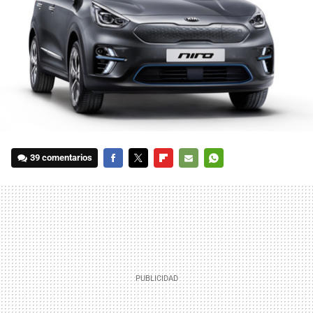
39 comentarios
FACEBOOK
TWITTER
FLIPBOARD
E-
WHATSAPP
MAIL