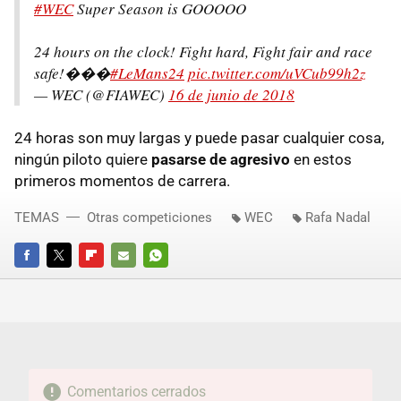
#WEC
Super Season is GOOOOO
24 hours on the clock! Fight hard, Fight fair and race
safe!���
#LeMans24
pic.twitter.com/uVCub99h2z
— WEC (@FIAWEC)
16 de junio de 2018
24 horas son muy largas y puede pasar cualquier cosa,
ningún piloto quiere
pasarse de agresivo
en estos
primeros momentos de carrera.
TEMAS
Otras competiciones
WEC
Rafa Nadal
FACEBOOK
TWITTER
FLIPBOARD
E-
WHATSAPP
MAIL
Comentarios cerrados