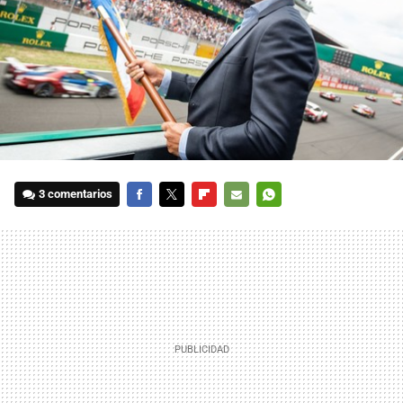
3 comentarios
FACEBOOK
TWITTER
FLIPBOARD
E-
WHATSAPP
MAIL