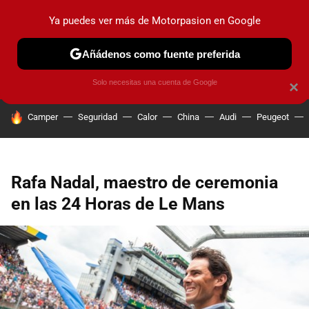
Ya puedes ver más de Motorpasion en Google
PRUEBAS
COCHES ELÉCTRICOS
OBSERVATORIO
F1
Añádenos como fuente preferida
Solo necesitas una cuenta de Google
×
HOY SE HABLA DE
Camper
Seguridad
Calor
China
Audi
Peugeot
Rafa Nadal, maestro de ceremonia
en las 24 Horas de Le Mans