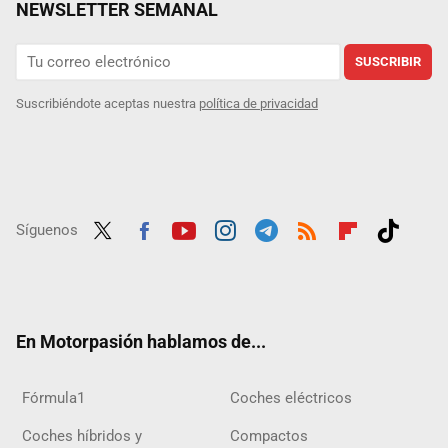
NEWSLETTER SEMANAL
SUSCRIBIR
Suscribiéndote aceptas nuestra
política de privacidad
Síguenos
Twit
Fac
Yout
Inst
Tele
RSS
Flip
Tikt
ter
ebo
ube
agra
gra
boar
ok
ok
m
m
d
En Motorpasión hablamos de...
Fórmula1
Coches eléctricos
Coches híbridos y
Compactos