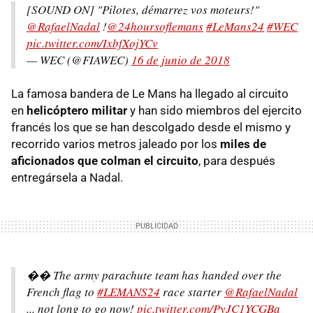
[SOUND ON] "Pilotes, démarrez vos moteurs!"
@RafaelNadal
!
@24hoursoflemans
#LeMans24
#WEC
pic.twitter.com/IxbfXojYCv
— WEC (@FIAWEC)
16 de junio de 2018
La famosa bandera de Le Mans ha llegado al circuito
en
helicóptero militar
y han sido miembros del ejercito
francés los que se han descolgado desde el mismo y
recorrido varios metros jaleado por los
miles de
aficionados que colman el circuito
, para después
entregársela a Nadal.
�� The army parachute team has handed over the
French flag to
#LEMANS24
race starter
@RafaelNadal
... not long to go now!
pic.twitter.com/PyJC1YCGBa