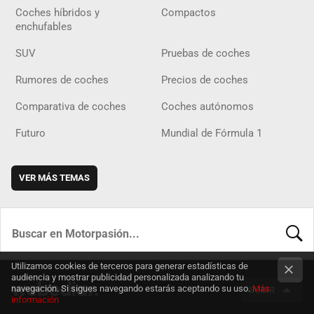
Coches híbridos y
Compactos
enchufables
SUV
Pruebas de coches
Rumores de coches
Precios de coches
Comparativa de coches
Coches autónomos
Futuro
Mundial de Fórmula 1
VER MÁS TEMAS
BUSCA
Utilizamos cookies de terceros para generar estadísticas de
audiencia y mostrar publicidad personalizada analizando tu
navegación. Si sigues navegando estarás aceptando su uso.
Más
SUBIR
información