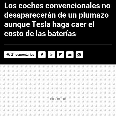
Los coches convencionales no
desaparecerán de un plumazo
aunque Tesla haga caer el
costo de las baterías
21 comentarios
FACEBOOK
TWITTER
FLIPBOARD
E-
WHATSAPP
MAIL