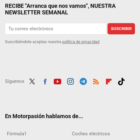
RECIBE "Arranca que nos vamos", NUESTRA
NEWSLETTER SEMANAL
SUSCRIBIR
Suscribiéndote aceptas nuestra
política de privacidad
Síguenos
Twit
Fac
Yout
Inst
Tele
RSS
Flip
Tikt
ter
ebo
ube
agra
gra
boar
ok
ok
m
m
d
En Motorpasión hablamos de...
Fórmula1
Coches eléctricos