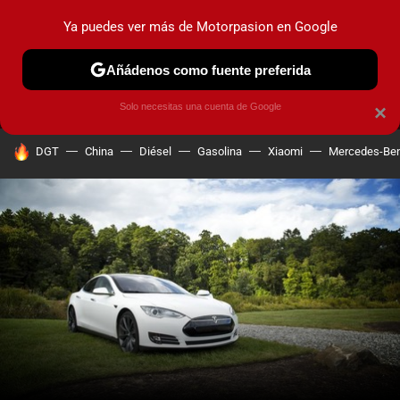
Ya puedes ver más de Motorpasion en Google
MENÚ
NUEVO
Añádenos como fuente preferida
PRUEBAS
COCHES ELÉCTRICOS
OBSERVATORIO
F1
Solo necesitas una cuenta de Google
×
HOY SE HABLA DE
DGT
China
Diésel
Gasolina
Xiaomi
Mercedes-Be