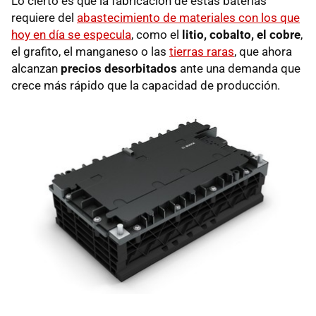
Lo cierto es que la fabricación de estas baterías
requiere del
abastecimiento de materiales con los que
hoy en día se especula
, como el
litio, cobalto, el cobre
,
el grafito, el manganeso o las
tierras raras
, que ahora
alcanzan
precios desorbitados
ante una demanda que
crece más rápido que la capacidad de producción.