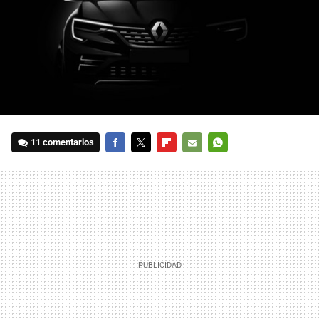
11 comentarios
FACEBOOK
TWITTER
FLIPBOARD
E-
WHATSAPP
MAIL