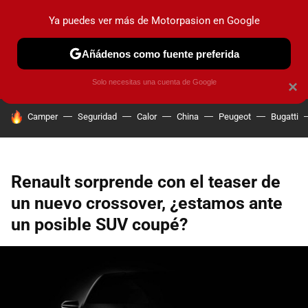
Ya puedes ver más de Motorpasion en Google
PRUEBAS
COCHES ELÉCTRICOS
OBSERVATORIO
F1
Añádenos como fuente preferida
Solo necesitas una cuenta de Google
×
HOY SE HABLA DE
Camper
Seguridad
Calor
China
Peugeot
Bugatti
Renault sorprende con el teaser de
un nuevo crossover, ¿estamos ante
un posible SUV coupé?