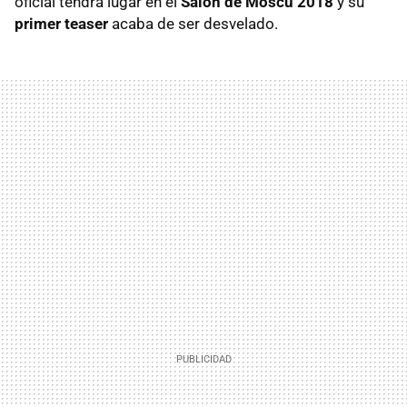
oficial tendrá lugar en el
Salón de Moscú 2018
y su
primer teaser
acaba de ser desvelado.