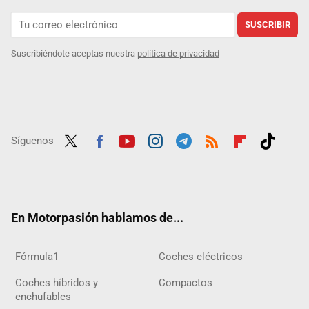
SUSCRIBIR
Suscribiéndote aceptas nuestra
política de privacidad
Síguenos
Twit
Fac
Yout
Inst
Tele
RSS
Flip
Tikt
ter
ebo
ube
agra
gra
boar
ok
ok
m
m
d
En Motorpasión hablamos de...
Fórmula1
Coches eléctricos
Coches híbridos y
Compactos
enchufables