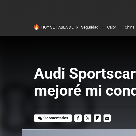
HOY SE HABLA DE
Seguridad
Calor
China
Audi Sportscar
mejoré mi cond
9 comentarios
FACEBOOK
TWITTER
FLIPBOARD
E-
MAIL