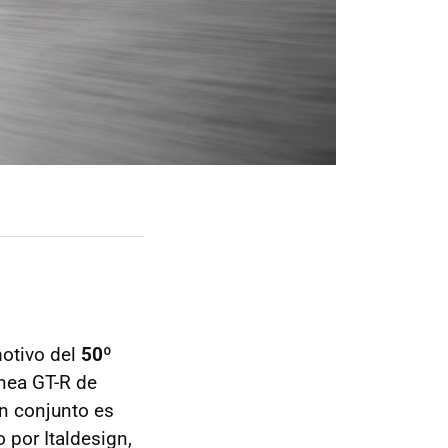
otivo del
50º
ínea GT-R de
en conjunto es
 por Italdesign,