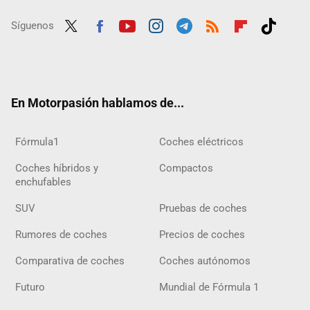
Síguenos
Twit
Fac
Yout
Inst
Tele
RSS
Flip
Tikt
ter
ebo
ube
agra
gra
boar
ok
ok
m
m
d
En Motorpasión hablamos de...
Fórmula1
Coches eléctricos
Coches híbridos y
Compactos
enchufables
SUV
Pruebas de coches
Rumores de coches
Precios de coches
Comparativa de coches
Coches autónomos
Futuro
Mundial de Fórmula 1