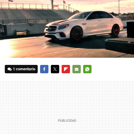
1 comentario
FACEBOOK
TWITTER
FLIPBOARD
E-
WHATSAPP
MAIL