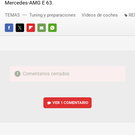
Mercedes-AMG E 63.
TEMAS
Tuning y preparaciones
Vídeos de coches
RE
FACEBOOK
TWITTER
FLIPBOARD
E-
WHATSAPP
MAIL
Comentarios cerrados
VER
1 COMENTARIO