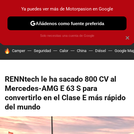
Ya puedes ver más de Motorpasion en Google
PRUEBAS
COCHES ELÉCTRICOS
OBSERVATORIO
F1
Añádenos como fuente preferida
Solo necesitas una cuenta de Google
×
HOY SE HABLA DE
Camper
Seguridad
Calor
China
Diésel
Google Ma
RENNtech le ha sacado 800 CV al
Mercedes-AMG E 63 S para
convertirlo en el Clase E más rápido
del mundo