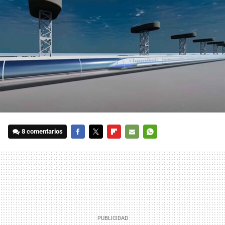
8 comentarios
FACEBOOK
TWITTER
FLIPBOARD
E-
WHATSAPP
MAIL