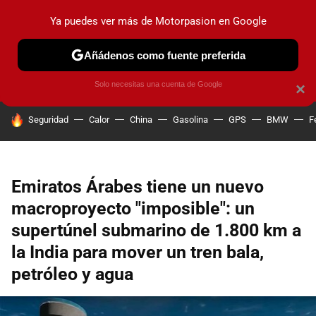
Ya puedes ver más de Motorpasion en Google
PRUEBAS
COCHES ELÉCTRICOS
OBSERVATORIO
F1
Añádenos como fuente preferida
Solo necesitas una cuenta de Google
×
HOY SE HABLA DE
Seguridad
Calor
China
Gasolina
GPS
BMW
F
Emiratos Árabes tiene un nuevo
macroproyecto "imposible": un
supertúnel submarino de 1.800 km a
la India para mover un tren bala,
petróleo y agua