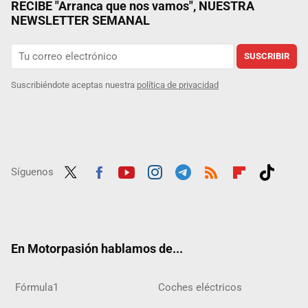
RECIBE "Arranca que nos vamos", NUESTRA
NEWSLETTER SEMANAL
SUSCRIBIR
Suscribiéndote aceptas nuestra
política de privacidad
Síguenos
Twit
Fac
Yout
Inst
Tele
RSS
Flip
Tikt
ter
ebo
ube
agra
gra
boar
ok
ok
m
m
d
En Motorpasión hablamos de...
Fórmula1
Coches eléctricos