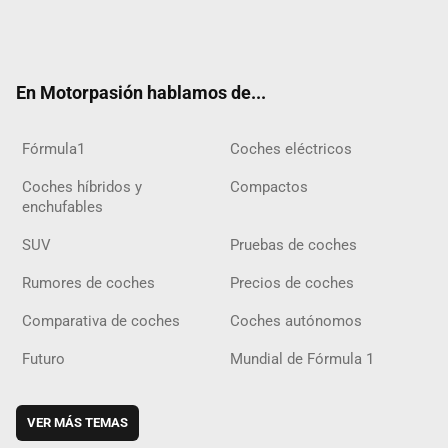
Twit
Fac
Yout
Inst
Tele
RSS
Flip
Tikt
ter
ebo
ube
agra
gra
boar
ok
ok
m
m
d
En Motorpasión hablamos de...
Fórmula1
Coches eléctricos
Coches híbridos y
Compactos
enchufables
SUV
Pruebas de coches
Rumores de coches
Precios de coches
Comparativa de coches
Coches autónomos
Futuro
Mundial de Fórmula 1
VER MÁS TEMAS