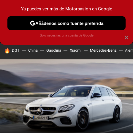
Ya puedes ver más de Motorpasion en Google
MENÚ
NUEVO
Añádenos como fuente preferida
PRUEBAS
COCHES ELÉCTRICOS
OBSERVATORIO
F1
Solo necesitas una cuenta de Google
×
HOY SE HABLA DE
DGT
China
Gasolina
Xiaomi
Mercedes-Benz
Alem