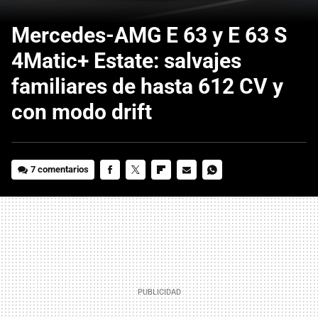
Mercedes-AMG E 63 y E 63 S
4Matic+ Estate: salvajes
familiares de hasta 612 CV y
con modo drift
7 comentarios
FACEBOOK
TWITTER
FLIPBOARD
E-
WHATSAPP
MAIL