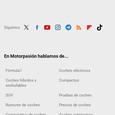
Síguenos
Twit
Fac
Yout
Inst
Tele
RSS
Flip
Tikt
ter
ebo
ube
agra
gra
boar
ok
ok
m
m
d
En Motorpasión hablamos de...
Fórmula1
Coches eléctricos
Coches híbridos y
Compactos
enchufables
SUV
Pruebas de coches
Rumores de coches
Precios de coches
Comparativa de coches
Coches autónomos