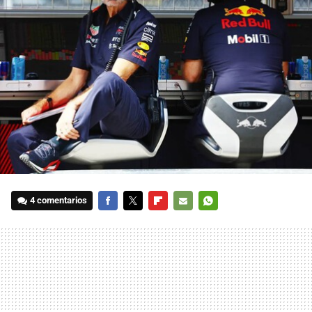
4 comentarios
FACEBOOK
TWITTER
FLIPBOARD
E-
WHATSAPP
MAIL