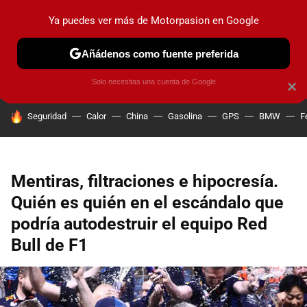
Ya puedes ver más de Motorpasion en Google
PRUEBAS
COCHES ELÉCTRICOS
OBSERVATORIO
F1
Añádenos como fuente preferida
Solo necesitas una cuenta de Google
×
HOY SE HABLA DE
Seguridad
Calor
China
Gasolina
GPS
BMW
F
Mentiras, filtraciones e hipocresía.
Quién es quién en el escándalo que
podría autodestruir el equipo Red
Bull de F1