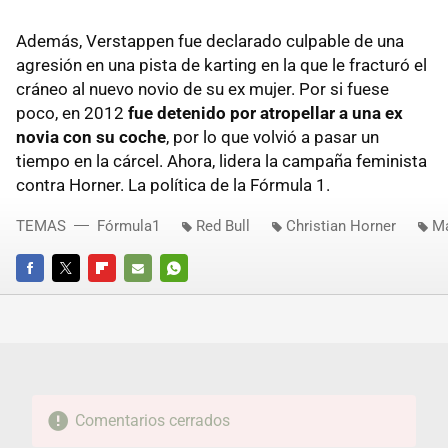
Además, Verstappen fue declarado culpable de una
agresión en una pista de karting en la que le fracturó el
cráneo al nuevo novio de su ex mujer. Por si fuese
poco, en 2012
fue detenido por atropellar a una ex
novia con su coche
, por lo que volvió a pasar un
tiempo en la cárcel. Ahora, lidera la campaña feminista
contra Horner. La política de la Fórmula 1.
TEMAS
Fórmula1
Red Bull
Christian Horner
Ma
FACEBOOK
TWITTER
FLIPBOARD
E-
WHATSAPP
MAIL
Comentarios cerrados