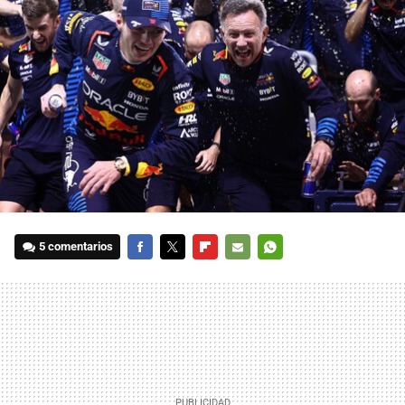
5 comentarios
FACEBOOK
TWITTER
FLIPBOARD
E-
WHATSAPP
MAIL