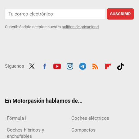
SUSCRIBIR
Suscribiéndote aceptas nuestra
política de privacidad
Síguenos
Twit
Fac
Yout
Inst
Tele
RSS
Flip
Tikt
ter
ebo
ube
agra
gra
boar
ok
ok
m
m
d
En Motorpasión hablamos de...
Fórmula1
Coches eléctricos
Coches híbridos y
Compactos
enchufables