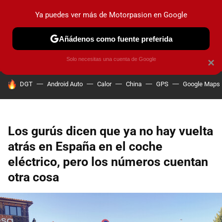
Ya puedes ver más de Motorpasion en Google
PRUEBAS
COCHES ELÉCTRICOS
OBSERVATORIO
F1
Añádenos como fuente preferida
Solo necesitas una cuenta de Google
×
HOY SE HABLA DE
DGT
Android Auto
Calor
China
GPS
Google Maps
Los gurús dicen que ya no hay vuelta
atrás en España en el coche
eléctrico, pero los números cuentan
otra cosa