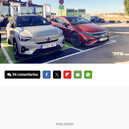
34 comentarios
FACEBOOK
TWITTER
FLIPBOARD
E-
WHATSAPP
MAIL