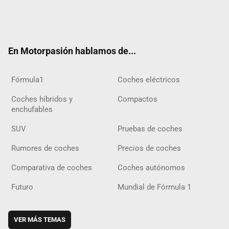
Twit
Fac
Yout
Inst
Tele
RSS
Flip
Tikt
ter
ebo
ube
agra
gra
boar
ok
ok
m
m
d
En Motorpasión hablamos de...
Fórmula1
Coches eléctricos
Coches híbridos y
Compactos
enchufables
SUV
Pruebas de coches
Rumores de coches
Precios de coches
Comparativa de coches
Coches autónomos
Futuro
Mundial de Fórmula 1
VER MÁS TEMAS