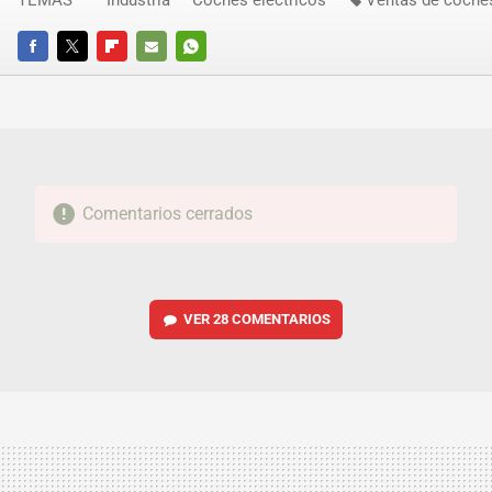
TEMAS
Industria
Coches eléctricos
Ventas de coche
FACEBOOK
TWITTER
FLIPBOARD
E-
WHATSAPP
MAIL
Comentarios cerrados
VER
28 COMENTARIOS