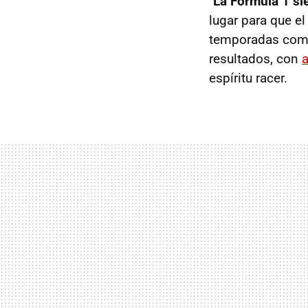
"La Fórmula 1 si
lugar para que e
temporadas como 
resultados, con
espíritu racer.