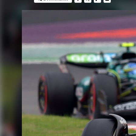
FACEBOOK
TWITTER
FLIPBOARD
E-
MAIL