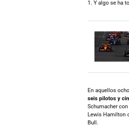
1. Y algo se ha t
En aquellos och
seis pilotos y c
Schumacher con F
Lewis Hamilton 
Bull.