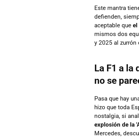
Este mantra tien
defienden, siemp
aceptable que
el
mismos dos equi
y 2025 al zurrón 
La F1 a la
no se pare
Pasa que hay una 
hizo que toda Es
nostalgia, si an
explosión de la 
Mercedes, descub