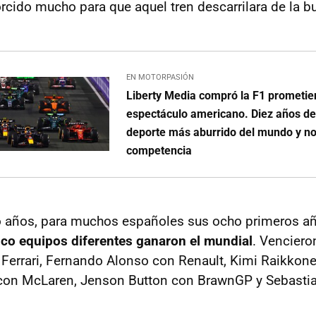
orcido mucho para que aquel tren descarrilara de la b
EN MOTORPASIÓN
Liberty Media compró la F1 prometie
espectáculo americano. Diez años de
deporte más aburrido del mundo y n
competencia
o años, para muchos españoles sus ocho primeros añ
inco equipos diferentes ganaron el mundial
. Venciero
errari, Fernando Alonso con Renault, Kimi Raikkonen
con McLaren, Jenson Button con BrawnGP y Sebastia