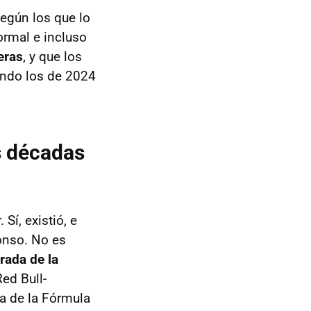
según los que lo
ormal e incluso
eras
, y que los
ndo los de 2024
s décadas
Sí, existió, e
onso. No es
rada de la
Red Bull-
a de la Fórmula