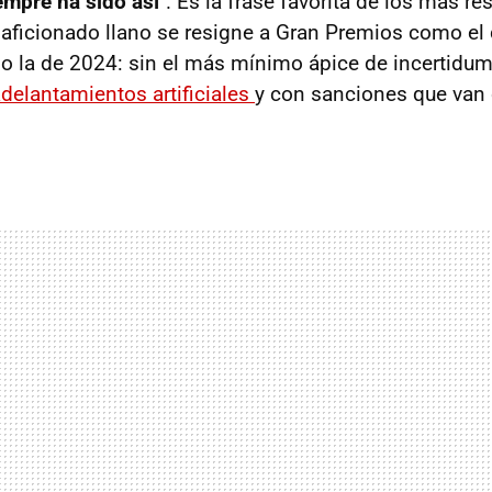
empre ha sido así"
. Es la frase favorita de los más r
l aficionado llano se resigne a Gran Premios como el 
la de 2024: sin el más mínimo ápice de incertidum
adelantamientos
artificiales
y con sanciones que van 