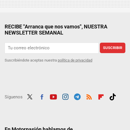
RECIBE "Arranca que nos vamos", NUESTRA
NEWSLETTER SEMANAL
SUSCRIBIR
Suscribiéndote aceptas nuestra
política de privacidad
Síguenos
Twit
Fac
Yout
Inst
Tele
RSS
Flip
Tikt
ter
ebo
ube
agra
gra
boar
ok
ok
m
m
d
En Motorpasión hablamos de...