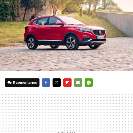
8 comentarios
FACEBOOK
TWITTER
FLIPBOARD
E-
WHATSAPP
MAIL