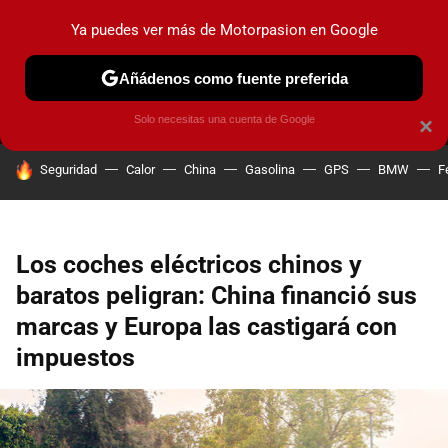
Ya puedes ver más de Motorpasion en Google
MENÚ
NUEVO
Añádenos como fuente preferida
PRUEBAS
COCHES ELÉCTRICOS
OBSERVATORIO
F1
Solo necesitas una cuenta de Google
×
HOY SE HABLA DE
Seguridad
Calor
China
Gasolina
GPS
BMW
F
Los coches eléctricos chinos y
baratos peligran: China financió sus
marcas y Europa las castigará con
impuestos