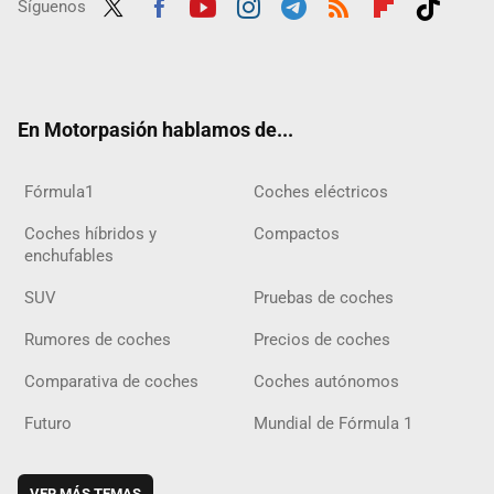
Síguenos
Twit
Fac
Yout
Inst
Tele
RSS
Flip
Tikt
ter
ebo
ube
agra
gra
boar
ok
ok
m
m
d
En Motorpasión hablamos de...
Fórmula1
Coches eléctricos
Coches híbridos y
Compactos
enchufables
SUV
Pruebas de coches
Rumores de coches
Precios de coches
Comparativa de coches
Coches autónomos
Futuro
Mundial de Fórmula 1
VER MÁS TEMAS