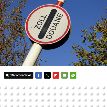
10 comentarios
FACEBOOK
TWITTER
FLIPBOARD
E-
WHATSAPP
MAIL