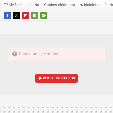
TEMAS
Industria
Coches eléctricos
bicicletas eléctr
FACEBOOK
TWITTER
FLIPBOARD
E-
WHATSAPP
MAIL
Comentarios cerrados
VER
9 COMENTARIOS