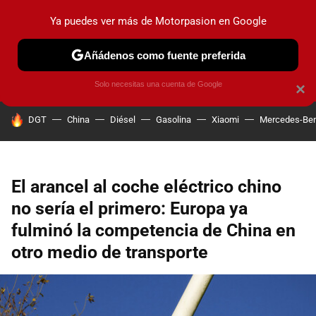
Ya puedes ver más de Motorpasion en Google
PRUEBAS
COCHES ELÉCTRICOS
OBSERVATORIO
F1
Añádenos como fuente preferida
Solo necesitas una cuenta de Google
×
HOY SE HABLA DE
DGT
China
Diésel
Gasolina
Xiaomi
Mercedes-Be
El arancel al coche eléctrico chino
no sería el primero: Europa ya
fulminó la competencia de China en
otro medio de transporte