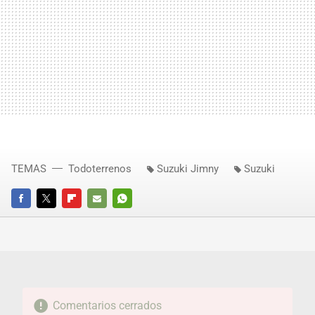
TEMAS
Todoterrenos
Suzuki Jimny
Suzuki
FACEBOOK
TWITTER
FLIPBOARD
E-
WHATSAPP
MAIL
Comentarios cerrados