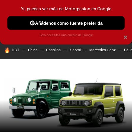
Ya puedes ver más de Motorpasion en Google
MENÚ
NUEVO
Añádenos como fuente preferida
PRUEBAS
COCHES ELÉCTRICOS
OBSERVATORIO
F1
Solo necesitas una cuenta de Google
×
HOY SE HABLA DE
DGT
China
Gasolina
Xiaomi
Mercedes-Benz
Peug