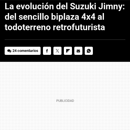
La evolución del Suzuki Jimny:
del sencillo biplaza 4x4 al
todoterreno retrofuturista
24 comentarios
FACEBOOK
TWITTER
FLIPBOARD
E-
WHATSAPP
MAIL