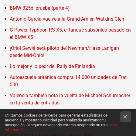
BMW 325d, prueba (parte 4)
Antonio García vuelve a la Grand-Am en Watkins Glen
G-Power Typhoon RS X5, el tanque subsónico basado en
el BMW X5
¡Oriol Serviá será piloto del Newman/Hass Lanigan
desde Mid-Ohio!
Lo mejor y lo peor del Rally de Finlandia
Autoescuela británica compra 14.000 unidades de Fiat
500
Valencia también nota la vuelta de Michael Schumacher
en la venta de entradas
Japón recibirá al Civic Type-R europeo
Utilizamos cookies de terceros para generar estadísticas de
audiencia y mostrar publicidad personalizada analizando tu
Nuevo Mercedes Clase E Estate
navegación. Si sigues navegando estarás aceptando su uso.
Más
información
Aston Martin Vantage LMV/R por Elite