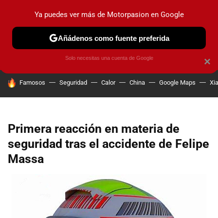
Ya puedes ver más de Motorpasion en Google
PRUEBAS
COCHES ELÉCTRICOS
OBSERVATORIO
F1
Añádenos como fuente preferida
Solo necesitas una cuenta de Google
×
HOY SE HABLA DE
Famosos
Seguridad
Calor
China
Google Maps
Xi
Primera reacción en materia de
seguridad tras el accidente de Felipe
Massa