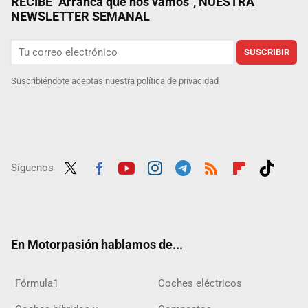
RECIBE "Arranca que nos vamos", NUESTRA
NEWSLETTER SEMANAL
SUSCRIBIR
Suscribiéndote aceptas nuestra
política de privacidad
Síguenos
Twit
Fac
Yout
Inst
Tele
RSS
Flip
Tikt
ter
ebo
ube
agra
gra
boar
ok
ok
m
m
d
En Motorpasión hablamos de...
Fórmula1
Coches eléctricos