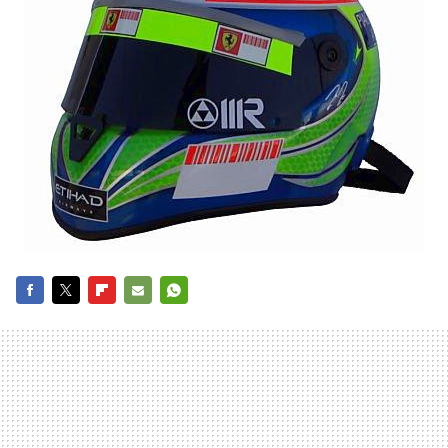
FACEBOOK
TWITTER
FLIPBOARD
E-
WHATSAPP
MAIL