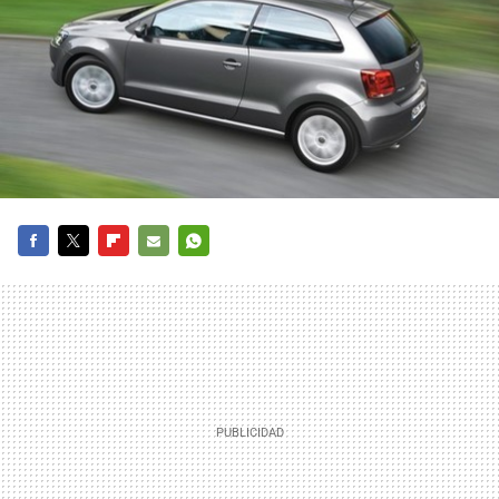
FACEBOOK
TWITTER
FLIPBOARD
E-
WHATSAPP
MAIL