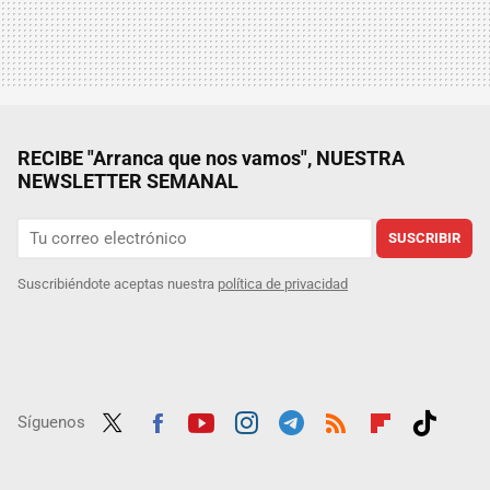
RECIBE "Arranca que nos vamos", NUESTRA
NEWSLETTER SEMANAL
SUSCRIBIR
Suscribiéndote aceptas nuestra
política de privacidad
Síguenos
Twit
Fac
Yout
Inst
Tele
RSS
Flip
Tikt
ter
ebo
ube
agra
gra
boar
ok