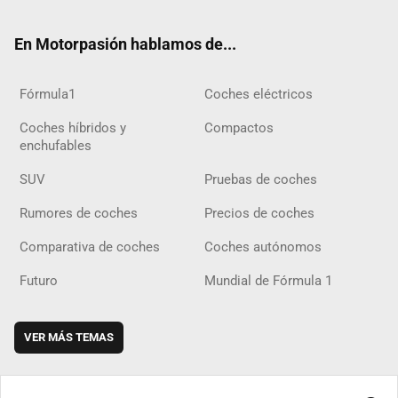
ok
m
m
d
En Motorpasión hablamos de...
Fórmula1
Coches eléctricos
Coches híbridos y
Compactos
enchufables
SUV
Pruebas de coches
Rumores de coches
Precios de coches
Comparativa de coches
Coches autónomos
Futuro
Mundial de Fórmula 1
VER MÁS TEMAS