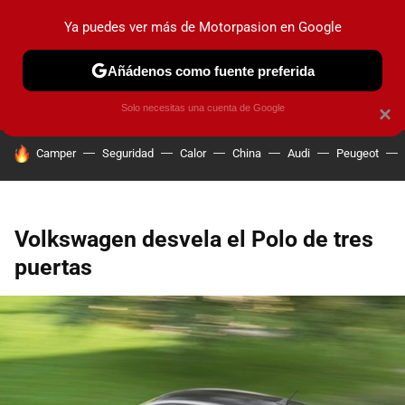
Ya puedes ver más de Motorpasion en Google
PRUEBAS
COCHES ELÉCTRICOS
OBSERVATORIO
F1
Añádenos como fuente preferida
Solo necesitas una cuenta de Google
×
HOY SE HABLA DE
Camper
Seguridad
Calor
China
Audi
Peugeot
Volkswagen desvela el Polo de tres
puertas