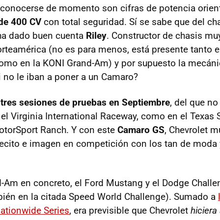
 conocerse de momento son cifras de potencia orien
de 400 CV
con total seguridad. Sí se sabe que del ch
ha dado buen cuenta
Riley
. Constructor de chasis mu
rteamérica (no es para menos, está presente tanto e
como en la
KONI
Grand-Am) y por supuesto la mecáni
i no le iban a poner a un Camaro?
 tres sesiones de pruebas en Septiembre
, del que n
 el Virginia International Raceway, como en el Texas
otorSport Ranch. Y con este
Camaro GS
, Chevrolet 
ecito e imagen en competición con los tan de moda 
-Am en concreto, el Ford Mustang y el Dodge Challe
bién en la citada Speed World Challenge). Sumado a
ationwide Series
, era previsible que Chevrolet
hiciera