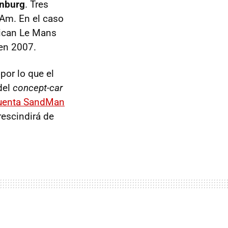
enburg
. Tres
Am. En el caso
rican Le Mans
 en 2007.
por lo que el
del
concept-car
cuenta SandMan
rescindirá de