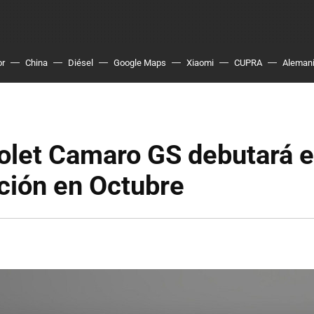
or
China
Diésel
Google Maps
Xiaomi
CUPRA
Aleman
rolet Camaro GS debutará 
ción en Octubre