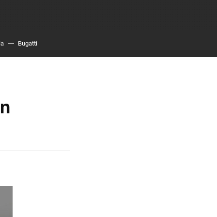
ia
Bugatti
en