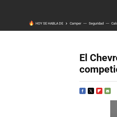
HOY SE HABLA DE
Camper
Seguridad
Cal
El Chev
competi
FACEBOOK
TWITTER
FLIPBOARD
E-
MAIL