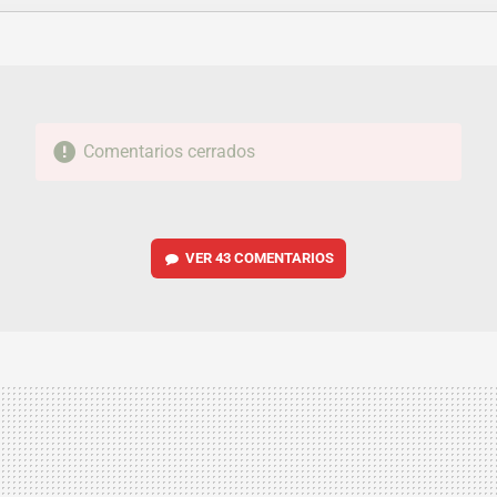
FACEBOOK
TWITTER
FLIPBOARD
E-
WHATSAPP
MAIL
Comentarios cerrados
VER
43 COMENTARIOS