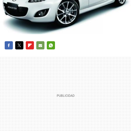
FACEBOOK
TWITTER
FLIPBOARD
E-
WHATSAPP
MAIL