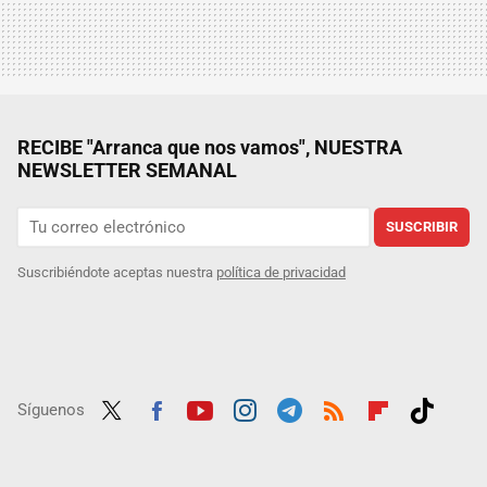
RECIBE "Arranca que nos vamos", NUESTRA
NEWSLETTER SEMANAL
SUSCRIBIR
Suscribiéndote aceptas nuestra
política de privacidad
Síguenos
Twit
Fac
Yout
Inst
Tele
RSS
Flip
Tikt
ter
ebo
ube
agra
gra
boar
ok