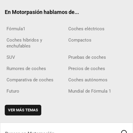
ok
m
m
d
En Motorpasión hablamos de...
Fórmula1
Coches eléctricos
Coches híbridos y
Compactos
enchufables
SUV
Pruebas de coches
Rumores de coches
Precios de coches
Comparativa de coches
Coches autónomos
Futuro
Mundial de Fórmula 1
VER MÁS TEMAS