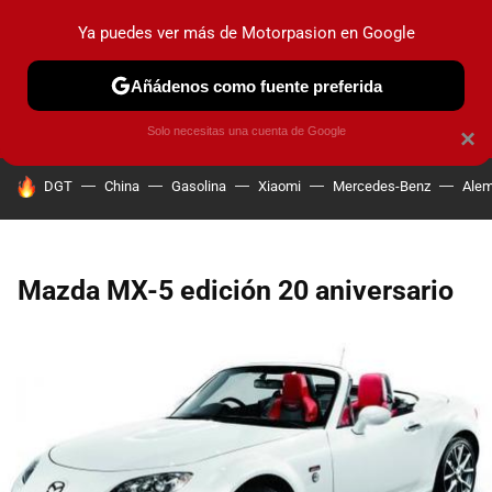
Ya puedes ver más de Motorpasion en Google
PRUEBAS
COCHES ELÉCTRICOS
OBSERVATORIO
F1
Añádenos como fuente preferida
Solo necesitas una cuenta de Google
×
HOY SE HABLA DE
DGT
China
Gasolina
Xiaomi
Mercedes-Benz
Alem
Mazda MX-5 edición 20 aniversario