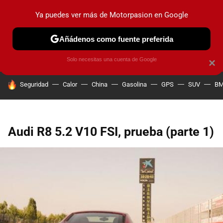
Ya puedes ver más de Motorpasion en Google
PRUEBAS
COCHES ELÉCTRICOS
OBSERVATORIO
F1
Añádenos como fuente preferida
Solo necesitas una cuenta de Google
×
HOY SE HABLA DE
Seguridad
Calor
China
Gasolina
GPS
SUV
B
Audi R8 5.2 V10 FSI, prueba (parte 1)