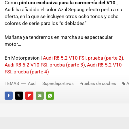
Como
pintura exclusiva para la carrocería del V10
,
Audi ha añadido el color Azul Sepang efecto perla a su
oferta, en la que se incluyen otros ocho tonos y ocho
colores de serie para los “sideblades”.
Mañana ya tendremos en marcha su espectacular
motor…
En Motorpasion |
Audi R8 5.2 V10 FSI, prueba (parte 2)
,
Audi R8 5.2 V10 FSI, prueba (parte 3)
,
Audi R8 5.2 V10
FSI, prueba (parte 4)
TEMAS
Audi
Superdeportivos
Pruebas de coches
A
FACEBOOK
TWITTER
FLIPBOARD
E-
WHATSAPP
MAIL