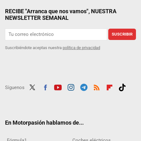
RECIBE "Arranca que nos vamos", NUESTRA
NEWSLETTER SEMANAL
SUSCRIBIR
Suscribiéndote aceptas nuestra
política de privacidad
Síguenos
Twit
Fac
Yout
Inst
Tele
RSS
Flip
Tikt
ter
ebo
ube
agra
gra
boar
ok
ok
m
m
d
En Motorpasión hablamos de...
Fórmula1
Coches eléctricos