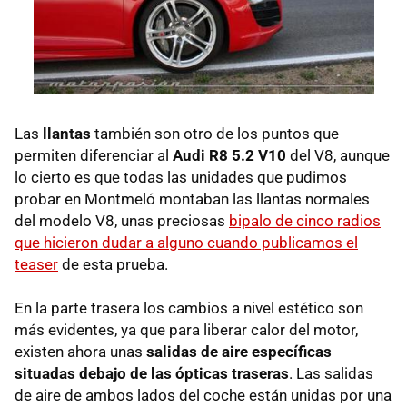
Las
llantas
también son otro de los puntos que
permiten diferenciar al
Audi R8 5.2 V10
del V8, aunque
lo cierto es que todas las unidades que pudimos
probar en Montmeló montaban las llantas normales
del modelo V8, unas preciosas
bipalo de cinco radios
que hicieron dudar a alguno cuando publicamos el
teaser
de esta prueba.
En la parte trasera los cambios a nivel estético son
más evidentes, ya que para liberar calor del motor,
existen ahora unas
salidas de aire específicas
situadas debajo de las ópticas traseras
. Las salidas
de aire de ambos lados del coche están unidas por una