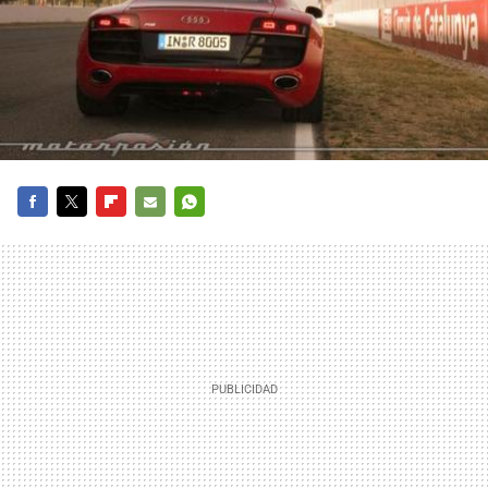
FACEBOOK
TWITTER
FLIPBOARD
E-
WHATSAPP
MAIL