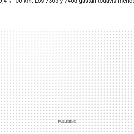
9,4 l/100 km. Los 730d y 740d gastan todavía meno