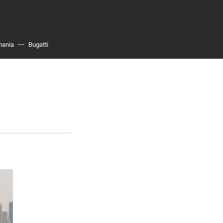
mania
Bugatti