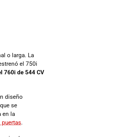
al o larga. La
estrenó el 750i
l 760i de 544 CV
on diseño
 que se
a en la
 puertas
.