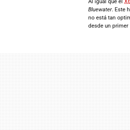
Al igual que el
X6
Bluewater
. Este 
no está tan opti
desde un prime