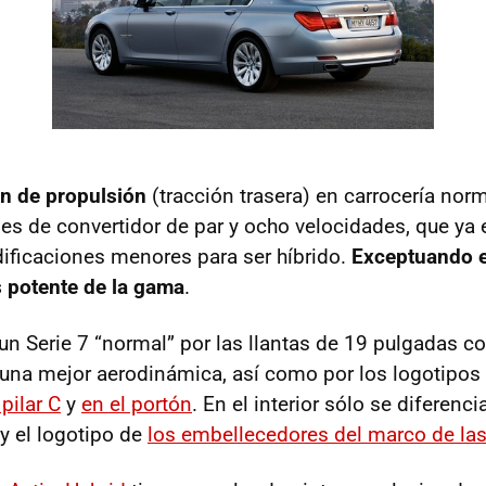
ón de propulsión
(tracción trasera) en carrocería norm
es de convertidor de par y ocho velocidades, que ya 
ficaciones menores para ser híbrido.
Exceptuando e
s potente de la gama
.
 un Serie 7 “normal” por las llantas de 19 pulgadas c
una mejor aerodinámica, así como por los logotipos
 pilar C
y
en el portón
. En el interior sólo se diferenci
y el logotipo de
los embellecedores del marco de las