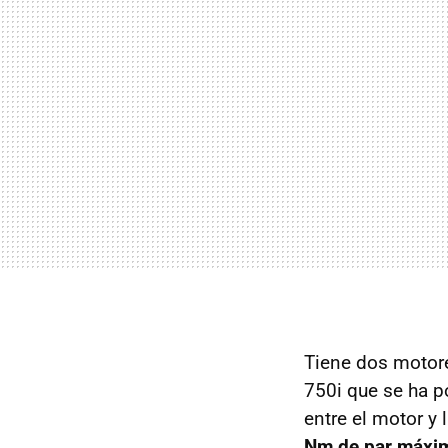
Tiene dos motore
750i que se ha p
entre el motor y
Nm de par máxim