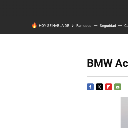
HOY SE HABLA DE
Famosos
Seguridad
Ca
BMW Act
FACEBOOK
TWITTER
FLIPBOARD
E-
MAIL