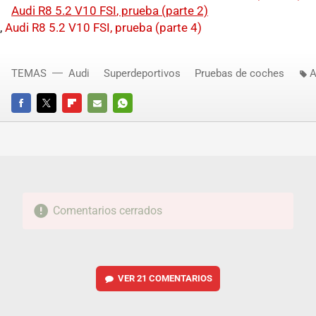
Audi R8 5.2 V10
FSI
, prueba (parte 2)
,
Audi R8 5.2 V10 FSI, prueba (parte 4)
TEMAS
Audi
Superdeportivos
Pruebas de coches
A
FACEBOOK
TWITTER
FLIPBOARD
E-
WHATSAPP
MAIL
Comentarios cerrados
VER
21 COMENTARIOS