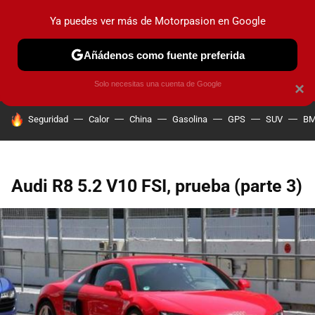
Ya puedes ver más de Motorpasion en Google
PRUEBAS
COCHES ELÉCTRICOS
OBSERVATORIO
F1
Añádenos como fuente preferida
Solo necesitas una cuenta de Google
×
HOY SE HABLA DE
Seguridad
Calor
China
Gasolina
GPS
SUV
B
Audi R8 5.2 V10 FSI, prueba (parte 3)