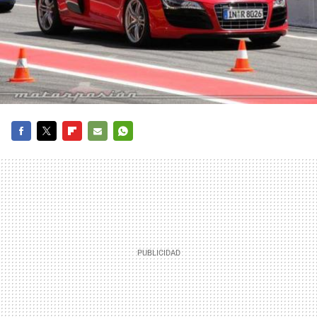
FACEBOOK
TWITTER
FLIPBOARD
E-
WHATSAPP
MAIL