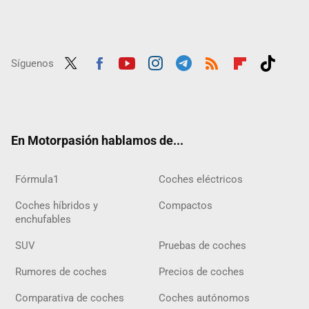
Síguenos
Twit
Fac
Yout
Inst
Tele
RSS
Flip
Tikt
ter
ebo
ube
agra
gra
boar
ok
ok
m
m
d
En Motorpasión hablamos de...
Fórmula1
Coches eléctricos
Coches híbridos y
Compactos
enchufables
SUV
Pruebas de coches
Rumores de coches
Precios de coches
Comparativa de coches
Coches autónomos