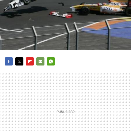
FACEBOOK
TWITTER
FLIPBOARD
E-
WHATSAPP
MAIL