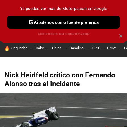
Ya puedes ver más de Motorpasion en Google
PRUEBAS
COCHES ELÉCTRICOS
OBSERVATORIO
F1
Añádenos como fuente preferida
Solo necesitas una cuenta de Google
×
HOY SE HABLA DE
Seguridad
Calor
China
Gasolina
GPS
BMW
F
Nick Heidfeld crítico con Fernando
Alonso tras el incidente