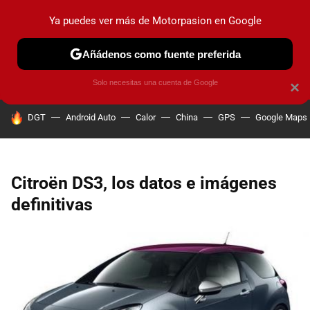
Ya puedes ver más de Motorpasion en Google
PRUEBAS
COCHES ELÉCTRICOS
OBSERVATORIO
F1
Añádenos como fuente preferida
Solo necesitas una cuenta de Google
×
HOY SE HABLA DE
DGT
Android Auto
Calor
China
GPS
Google Maps
Citroën DS3, los datos e imágenes
definitivas