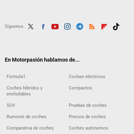
Síguenos
Twit
Fac
Yout
Inst
Tele
RSS
Flip
Tikt
ter
ebo
ube
agra
gra
boar
ok
ok
m
m
d
En Motorpasión hablamos de...
Fórmula1
Coches eléctricos
Coches híbridos y
Compactos
enchufables
SUV
Pruebas de coches
Rumores de coches
Precios de coches
Comparativa de coches
Coches autónomos