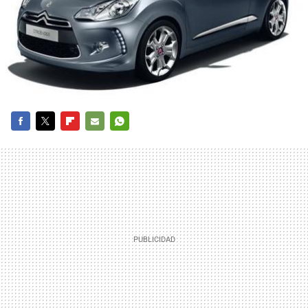
FACEBOOK
TWITTER
FLIPBOARD
E-
WHATSAPP
MAIL