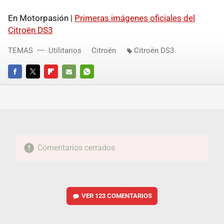
En Motorpasión |
Primeras imágenes oficiales del
Citroën DS3
TEMAS
Utilitarios
Citroën
Citroën DS3
FACEBOOK
TWITTER
FLIPBOARD
E-
WHATSAPP
MAIL
Comentarios cerrados
VER
123 COMENTARIOS