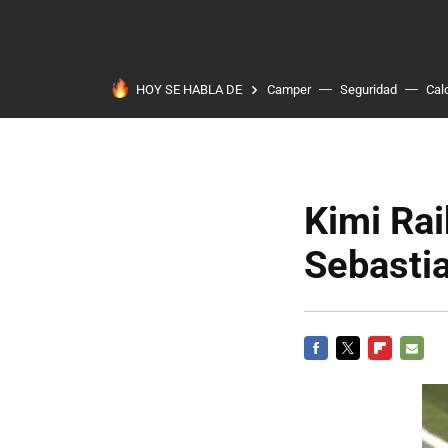
HOY SE HABLA DE
Camper
Seguridad
Cal
Kimi Rai
Sebastia
FACEBOOK
TWITTER
FLIPBOARD
E-
MAIL