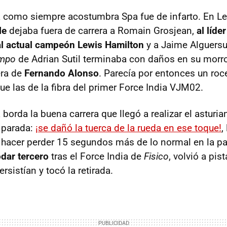
ta como siempre acostumbra Spa fue de infarto. En 
le
dejaba fuera de carrera a Romain Grosjean,
al líde
al actual campeón Lewis Hamilton
y a Jaime Alguersua
ompo
de Adrian Sutil terminaba con daños en su morro 
era de
Fernando Alonso
. Parecía por entonces un roc
e las de la fibra del primer Force India VJM02.
a borda la buena carrera que llegó a realizar el asturia
 parada:
¡se dañó la tuerca de la rueda en ese toque!
,
 hacer perder 15 segundos más de lo normal en la p
odar tercero
tras el Force India de
Fisico
, volvió a pi
rsistían y tocó la retirada.