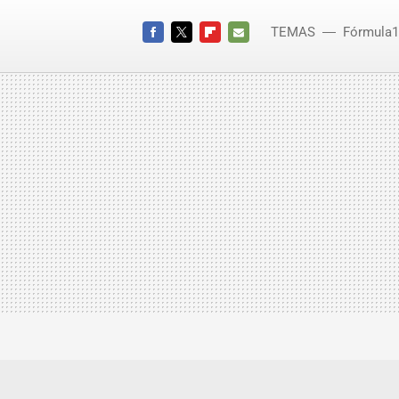
TEMAS
Fórmula1
Giancar
FACEBOOK
TWITTER
FLIPBOARD
E-
MAIL