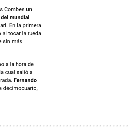
Les Combes
un
r del mundial
ri. En la primera
al tocar la rueda
e sin más
no a la hora de
 la cual salió a
arada.
Fernando
sta décimocuarto,