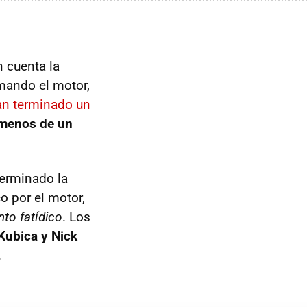
 cuenta la
imando el motor,
an terminado un
menos de un
terminado la
o por el motor,
to fatídico
. Los
 Kubica y Nick
.