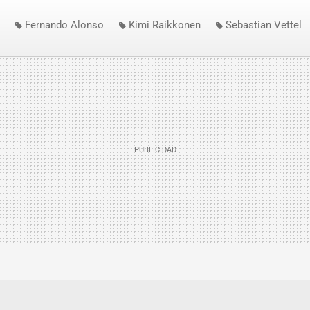
Fernando Alonso
Kimi Raikkonen
Sebastian Vettel
lo Fisichella
Ferrari
Force India
GP de Bélgica