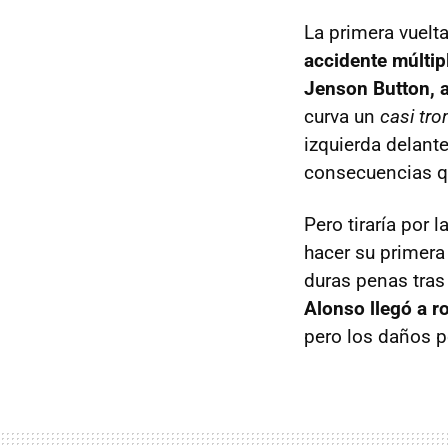
La primera vuel
accidente múltip
Jenson Button, 
curva un
casi tr
izquierda delant
consecuencias qu
Pero tiraría por l
hacer su primera
duras penas tras
Alonso llegó a r
pero los daños pe