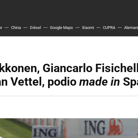
or
China
Diésel
Google Maps
Xiaomi
CUPRA
Aleman
kkonen, Giancarlo Fisichel
n Vettel, podio
made in
Sp