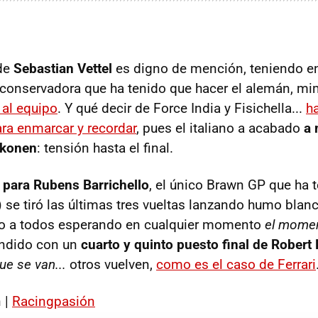
 de
Sebastian Vettel
es digno de mención, teniendo en
a conservadora que ha tenido que hacer el alemán, m
 al equipo
. Y qué decir de Force India y Fisichella...
h
ra enmarcar y recordar
, pues el italiano a acabado
a 
kkonen
: tensión hasta el final.
 para Rubens Barrichello
, el único Brawn GP que ha 
 se tiró las últimas tres vueltas lanzando humo blanc
do a todos esperando en cualquier momento
el momen
ndido con un
cuarto y quinto puesto final de Robert
ue se van...
otros vuelven,
como es el caso de Ferrari
 |
Racingpasión