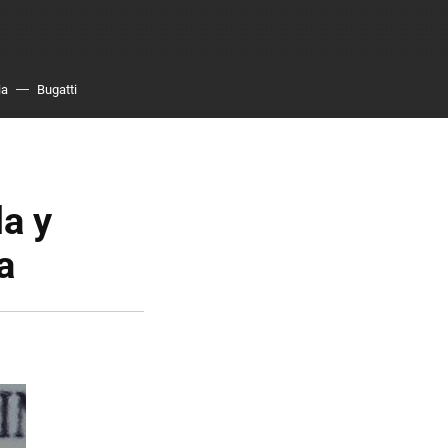
ia
Bugatti
la y
a