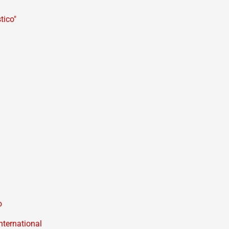
tico"
o
nternational