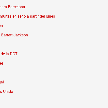
 para Barcelona
ultas en serio a partir del lunes
on
 Barrett-Jackson
 de la DGT
nes
gal
no Unido