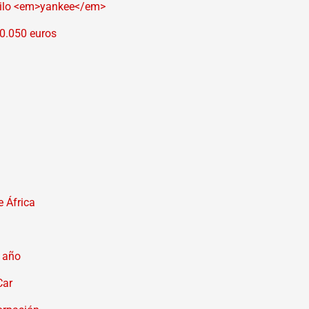
tilo <em>yankee</em>
10.050 euros
e África
e año
Car