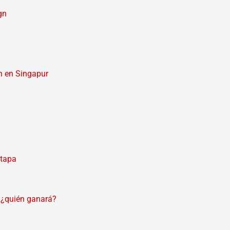
gn
n en Singapur
etapa
 ¿quién ganará?