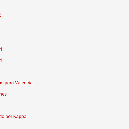
C
i
4
as para Valencia
enes
ido por Kappa