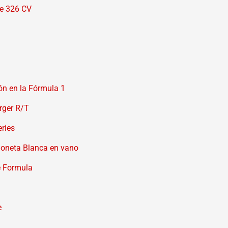
de 326 CV
ión en la Fórmula 1
rger R/T
ries
goneta Blanca en vano
e Formula
e