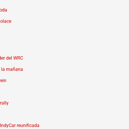
moda
Solace
íder del WRC
r la mañana
rein
rally
a IndyCar reunificada