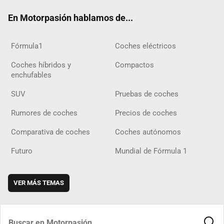
ok
m
m
d
En Motorpasión hablamos de...
Fórmula1
Coches eléctricos
Coches híbridos y
Compactos
enchufables
SUV
Pruebas de coches
Rumores de coches
Precios de coches
Comparativa de coches
Coches autónomos
Futuro
Mundial de Fórmula 1
VER MÁS TEMAS