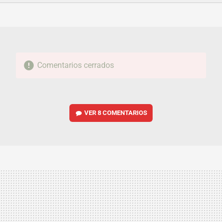
FACEBOOK
TWITTER
FLIPBOARD
E-
WHATSAPP
MAIL
Comentarios cerrados
VER
8 COMENTARIOS