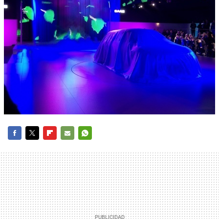
FACEBOOK
TWITTER
FLIPBOARD
E-
WHATSAPP
MAIL