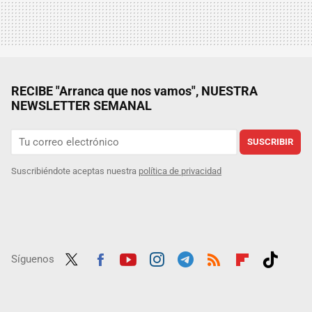
RECIBE "Arranca que nos vamos", NUESTRA
NEWSLETTER SEMANAL
SUSCRIBIR
Suscribiéndote aceptas nuestra
política de privacidad
Síguenos
Twit
Fac
Yout
Inst
Tele
RSS
Flip
Tikt
ter
ebo
ube
agra
gra
boar
ok