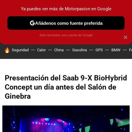
Ya puedes ver más de Motorpasion en Google
PRUEBAS
COCHES ELÉCTRICOS
OBSERVATORIO
F1
Añádenos como fuente preferida
Solo necesitas una cuenta de Google
×
HOY SE HABLA DE
Seguridad
Calor
China
Gasolina
GPS
BMW
F
Presentación del Saab 9-X BioHybrid
Concept un día antes del Salón de
Ginebra