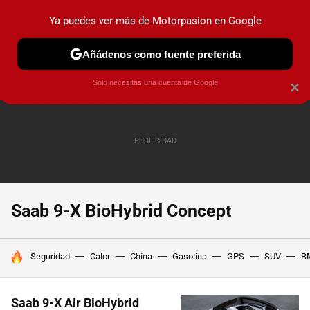
Ya puedes ver más de Motorpasion en Google
PRUEBAS
COCHES ELÉCTRICOS
OBSERVATORIO
F1
Añádenos como fuente preferida
Solo necesitas una cuenta de Google
×
Saab 9-X BioHybrid Concept
HOY SE HABLA DE
Seguridad
Calor
China
Gasolina
GPS
SUV
B
Saab 9-X Air BioHybrid