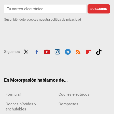
SUSCRIBIR
Suscribiéndote aceptas nuestra
política de privacidad
Síguenos
Twit
Fac
Yout
Inst
Tele
RSS
Flip
Tikt
ter
ebo
ube
agra
gra
boar
ok
ok
m
m
d
En Motorpasión hablamos de...
Fórmula1
Coches eléctricos
Coches híbridos y
Compactos
enchufables