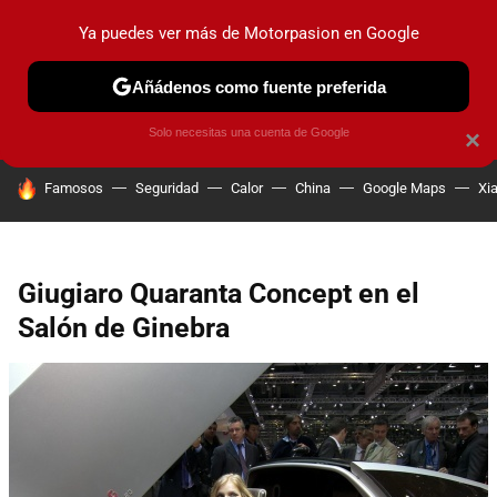
Ya puedes ver más de Motorpasion en Google
PRUEBAS
COCHES ELÉCTRICOS
OBSERVATORIO
F1
Añádenos como fuente preferida
Solo necesitas una cuenta de Google
×
HOY SE HABLA DE
Famosos
Seguridad
Calor
China
Google Maps
Xi
Giugiaro Quaranta Concept en el
Salón de Ginebra