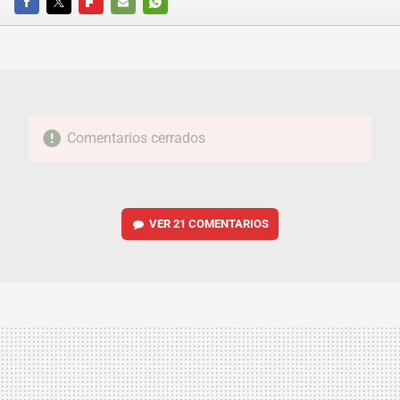
FACEBOOK
TWITTER
FLIPBOARD
E-
WHATSAPP
MAIL
Comentarios cerrados
VER
21 COMENTARIOS