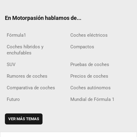
ter
ebo
ube
agra
gra
boar
ok
ok
m
m
d
En Motorpasión hablamos de...
Fórmula1
Coches eléctricos
Coches híbridos y
Compactos
enchufables
SUV
Pruebas de coches
Rumores de coches
Precios de coches
Comparativa de coches
Coches autónomos
Futuro
Mundial de Fórmula 1
VER MÁS TEMAS