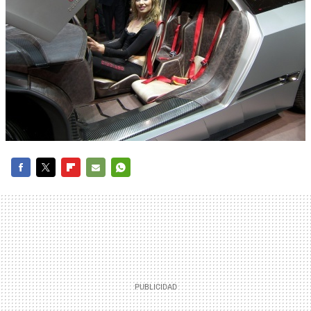
FACEBOOK
TWITTER
FLIPBOARD
E-
WHATSAPP
MAIL